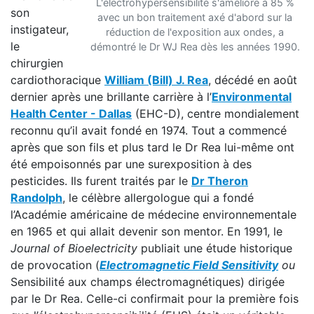
L'électrohypersensibilité s'améliore à 85 %
son
avec un bon traitement axé d'abord sur la
instigateur,
réduction de l'exposition aux ondes, a
le
démontré le Dr WJ Rea dès les années 1990.
chirurgien
cardiothoracique
William (Bill) J. Rea
, décédé en août
dernier après une brillante carrière à l’
Environmental
Health Center - Dallas
(EHC-D), centre mondialement
reconnu qu’il avait fondé en 1974. Tout a commencé
après que son fils et plus tard le Dr Rea lui-même ont
été empoisonnés par une surexposition à des
pesticides. Ils furent traités par le
Dr Theron
Randolph
, le célèbre allergologue qui a fondé
l’Académie américaine de médecine environnementale
en 1965 et qui allait devenir son mentor. En 1991, le
Journal of Bioelectricity
publiait une étude historique
de provocation (
Electromagnetic Field Sensitivity
ou
Sensibilité aux champs électromagnétiques) dirigée
par le Dr Rea. Celle-ci confirmait pour la première fois