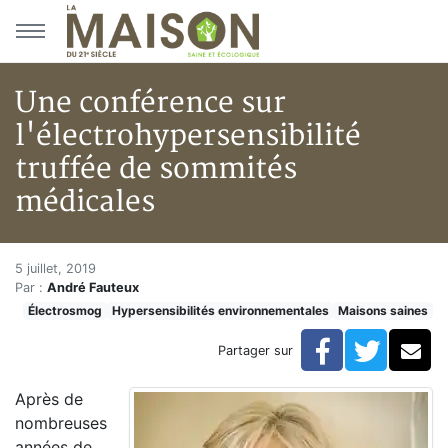
Aller au menu principal
Aller au contenu principal
Une conférence sur
l'électrohypersensibilité
truffée de sommités
médicales
Une conférence sur l'électrohy
Accueil
5 juillet, 2019
Par :
André Fauteux
Articles
Électrosmog
Hypersensibilités environnementales
Maisons saines
Maisons saines
Hypersensibilités environnementales
Facebook
Twitte
Co
Partager sur
Une conférence sur l'électrohypersensibilité truffée 
Après de
nombreuses
années de