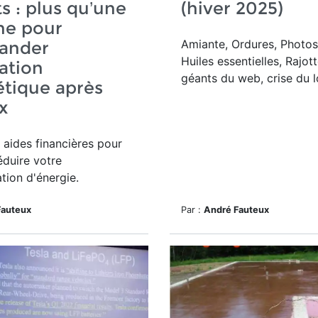
ts : plus qu’une
(hiver 2025)
ne pour
Amiante, Ordures, Photos
ander
Huiles essentielles, Rajott
uation
géants du web, crise du 
tique après
x
 aides financières pour
éduire votre
ion d'énergie.
Fauteux
Par :
André Fauteux