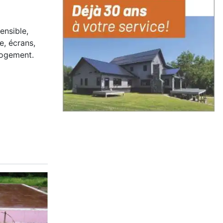
ensible,
e, écrans,
logement.