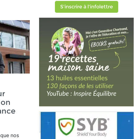
S'inscrire à l'infolettre
ur
ion
ance
 que nos