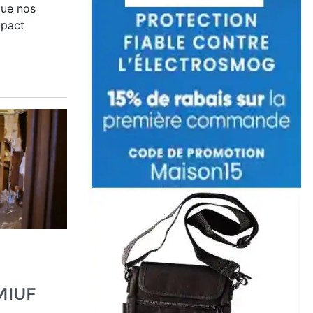
que nos
mpact
 MIUF