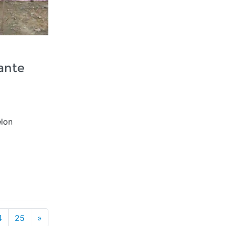
ante
elon
4
25
»