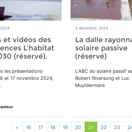
 2024
4 décembre, 2024
 et vidéos des
La dalle rayonn
ences L'habitat
solaire passive
030 (réservé).
(réservé)
es les présentations
L'ABC du solaire passif s
 16 et 17 novembre 2024,
Robert Riversong et Luc
.
Muyldermans
Fauteux
«
16
17
18
19
20
21
22
23
2