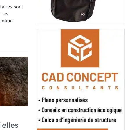
aires sont
r les
diction.
ielles