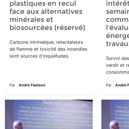
plastiques en recul
intérê
face aux alternatives
semai
minérales et
comm
biosourcées (réservé)
l’éval
énergé
Carbone intrinsèque, retardateurs
travau
de flamme et toxicité des incendies
sont sources d'inquiétudes.
Survol des
verdir et r
consommat
Par :
André Fauteux
Par :
André 