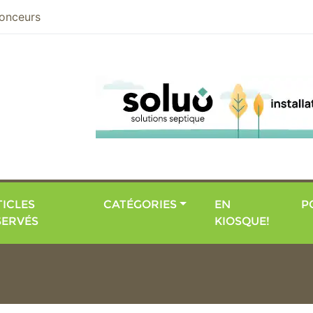
nier
onceurs
ICLES
CATÉGORIES
EN
P
SERVÉS
KIOSQUE!