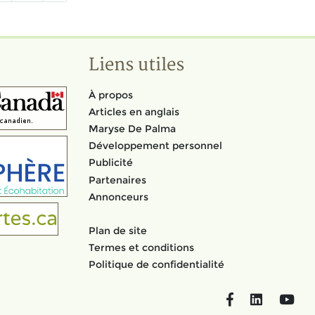
Liens utiles
À propos
Articles en anglais
Maryse De Palma
Développement personnel
Publicité
Partenaires
Annonceurs
Plan de site
Termes et conditions
Politique de confidentialité
Facebook
LinkedIn
You