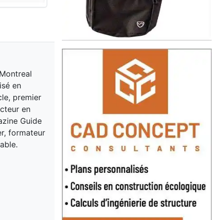
 Montreal
isé en
cle, premier
acteur en
gazine Guide
er, formateur
able.