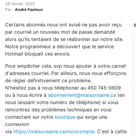
Avis aux détenteurs d'un c
Accueil
28 février, 2025
Par :
André Fauteux
Articles
Actualités
Certains abonnés nous ont avisé ne pas avoir reçu
Avis aux détenteurs d'un courriel hotmail
par courriel un nouveau mot de passe demandé
alors qu'ils tentaient de se réabonner sur notre site.
Notre programmeur a découvert que le service
Hotmail bloquait ces envois.
Pour empêcher cela, svp nous ajouter à votre carnet
d'adresses courriel. Par ailleurs, nous nous efforçons
de régler définitivement ce problème.
N'hésitez pas à nous téléphoner au 450 745-0609
ou à nous écrire à
abonnement@maisonsaine.ca
(en
nous laissant votre numéro de téléphone) si vous
rencontrez des problèmes techniques en vous
connectant sur notre
boutique
qui exige une
connexion
via
https://maisonsaine.ca/moncompte.
C'est à cette