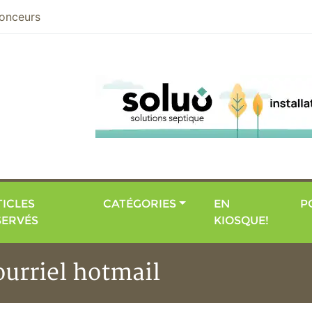
nier
onceurs
ICLES
CATÉGORIES
EN
P
SERVÉS
KIOSQUE!
ourriel hotmail