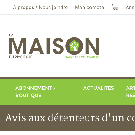
Aller au menu principal
Aller au contenu principal
Mon pa
À propos / Nous joindre
Mon compte
Ann
ABONNEMENT /
ACTUALITÉS
ART
BOUTIQUE
RÉ
Avis aux détenteurs d'un c