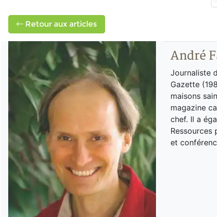
Retour aux articles
André F
Journaliste 
Gazette (198
maisons sain
magazine can
chef. Il a é
Ressources p
et conférenc