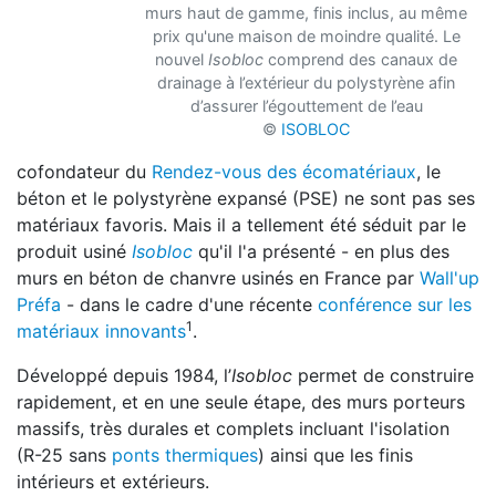
murs haut de gamme, finis inclus, au même
prix qu'une maison de moindre qualité. Le
nouvel
Isobloc
comprend des canaux de
drainage à l’extérieur du polystyrène afin
d’assurer l’égouttement de l’eau
©
ISOBLOC
cofondateur du
Rendez-vous des écomatériaux
, le
béton et le polystyrène expansé (PSE) ne sont pas ses
matériaux favoris. Mais il a tellement été séduit
par le
produit usiné
Isobloc
qu'il l'a présenté - en plus des
murs en béton de chanvre usinés en France par
Wa
ll'up
Préfa
- dans le cadre d'une récente
conférence sur les
1
matériaux innovants
.
Développé depuis 1984, l’
Isobloc
permet de construire
rapidement, et en une seule étape, des murs p
orteurs
massifs, très durales et complets incluant l'isolation
(R-25 sans
ponts thermiques
) ainsi que
les finis
intérieurs et extérieurs.