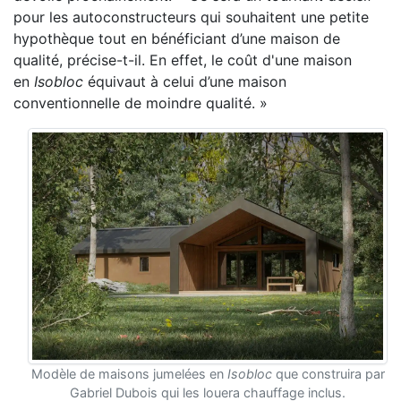
pour les autoconstructeurs
qui souhaitent une petite
hypothèque tout en
bénéficiant d’une maison de
qualité, précise-t-il. E
n effet, le coût d'une maison
en
Isobloc
équivaut
à celui d’une maison
conventionnelle de moindre q
ualité. »
Modèle de maisons jumelées en
Isobloc
que construira par
Gabriel Dubois qui les louera chauffage inclus.