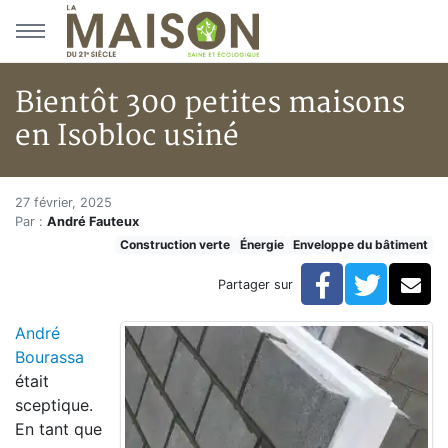
Aller au menu principal
Aller au contenu principal
Bientôt 300 petites maisons
en Isobloc usiné
Bientôt 300 petites maisons en
Accueil
27 février, 2025
Par :
André Fauteux
Articles
Construction verte
Énergie
Enveloppe du bâtiment
Construction verte
Enveloppe du bâtiment
Facebook
Twitte
Co
Partager sur
Bientôt 300 petites maisons en Isobloc usiné
André
Bourassa
était
sceptique.
En tant que