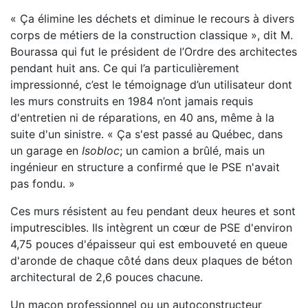
« Ça élimine les déchets et diminue le recours à divers
corps de métiers de la construction classique »,
dit M.
Bourassa qui fut le président de l’Ordre des architectes
pendant huit ans. Ce qui l’a particulière
ment
impressionné, c’est le témoignage d’un utilisateur dont
les murs construits en 1984 n’ont jamais r
equis
d'entretien ni de réparations, en 40 ans, même à la
suite d'un sinistre. « Ça s'est passé au Québec, dans
un garage en
Isobloc
; un camion a b
rûlé, mais un
ingénieur en structure a confirmé que le PSE n'avait
pas fondu. »
Ces murs résistent au feu pendant deux heures et sont
imputrescibles. Ils intègrent un cœur de PSE
d'environ
4,75 pouces d'épaisseur qui est embouveté en queue
d'aronde de chaque côté
dans deux plaques de béton
architectural de 2,6 pouces chacune.
Un maçon professionnel ou un autoconstructeur