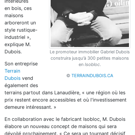
intérieures
en
bois, ces
maisons
arboreront un
style rustique-
industriel »,
explique M.
Dubois.
Le promoteur immobilier Gabriel Dubois
construira jusqu'à 300 petites maisons
Son entreprise
en
Isobloc
.
Terrain
©
TERRAINDUBOIS.CA
Dubois
vend
également
des
terrains partout dans Lanaudière, « une
région où les
prix restent encore accessibles et
où l'investissement
demeure intéressant. »
En collaboration avec le fabricant Isobloc, M. Dubois
élabore
un nouveau concept de maisons q
ui sera
dévoilé prochainement. « Ce sera un
tournant décisif