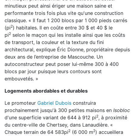
minutieux peut ainsi ériger une maison saine et
p
erformante trois fois plus vite qu'une construction
classique. « Il faut 1 200 blocs par 1 000 pieds
carrés
2
(pi
)
habitales. Il en coûte entre 30 $ et 40 $ le
2
pi
selon le maçon qui les installe ainsi que les coûts
de
transport, la couleur et la texture du fini
architectural, explique Éric Dionne, propriétaire depuis
deux
ans de l’entreprise de Mascouche. Un
autoconstructeur peut poser lui-même 300 à 400
blocs par jour p
uisque leurs contours sont
embouvetés. »
Logements abordables et durables
Le promoteur
Gabriel Dubois
construira
prochainement jusqu'à 300 petites maisons en
Isobloc
2
d'une superficie
variant de 644 à 912 pi
, à proximité
du centre-ville de Chertsey, dans Lanaudière. «
2
2
Chaque terrain de 64 583pi
(6 000 m
) accueillera