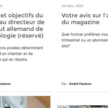
26
20 mars, 2026
 et objectifs du
Votre avis sur l
u directeur de
du magazine
itut allemand de
Quel format préférez-vou
logie (réservé)
trimestriel ou un abonne
site?
ions posées déterminent
d'un chantier et de
n qui en résulte.
Fauteux
Par :
André Fauteux