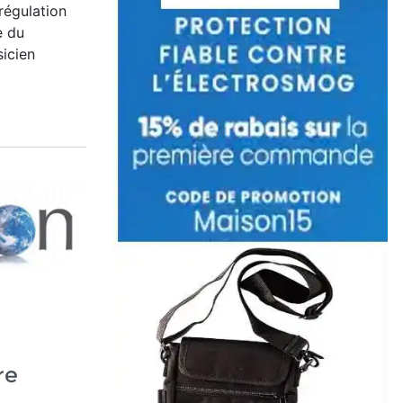
régulation
e du
sicien
re