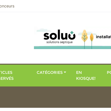
nier
onceurs
ICLES
CATÉGORIES
EN
P
SERVÉS
KIOSQUE!