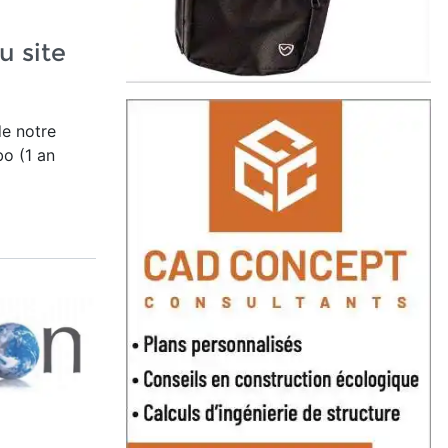
u site
de notre
o (1 an