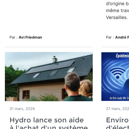
d’origine 
même trav
Versailles.
Par :
Avi Friedman
Par :
André 
31 mars, 2026
27 mars, 20
Hydro lance son aide
Enviro
à l'achat d'un système
d'élec