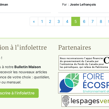
edman
Par :
Josée Lefrançois
«
1
2
3
4
5
6
7
8
ion à l'infolettre
Partenaires
 !
s à notre
Bulletin Maison
recevoir les nouveaux articles
ence de votre choix :
quotidien,
 ou mensuel
.
scrire à l'infolettre