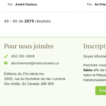
Par :
André Fauteux
Par :
Avi Fri
49 - 60 de
2075
résultats
Pour nous joindre
Inscript
450 745-0609
Soyez informé
abonnement@maisonsaine.ca
Inscrivez-vou
Saine
afin de 
Éditions du 21e siècle Inc.
selon la fréqu
2955, rue du Domaine-du-lac-Lucerne
hebdomadaire
Ste-Adèle, Qc Canada J8B 3K9
S'in