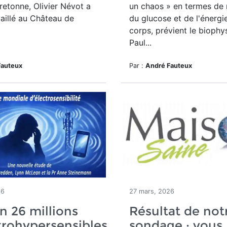
bretonne, Olivier Névot a
un chaos » en termes de 
aillé au Château de
du glucose et de l'énergi
corps, prévient le biophy
Paul...
Fauteux
Par :
André Fauteux
26
27 mars, 2026
n 26 millions
Résultat de not
trohypersensibles
sondage : vous