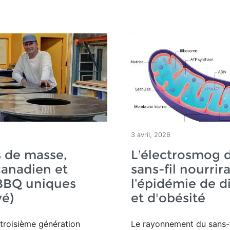
3 avril, 2026
 de masse,
L’électrosmog 
canadien et
sans-fil nourrira
 BBQ uniques
l’épidémie de d
vé)
et d'obésité
troisième génération
Le rayonnement du sans-f