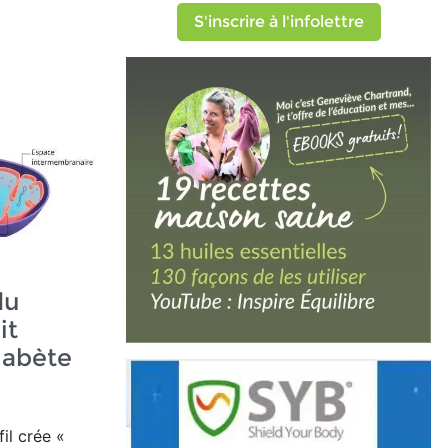
S'inscrire à l'infolettre
du
it
iabète
il crée
«