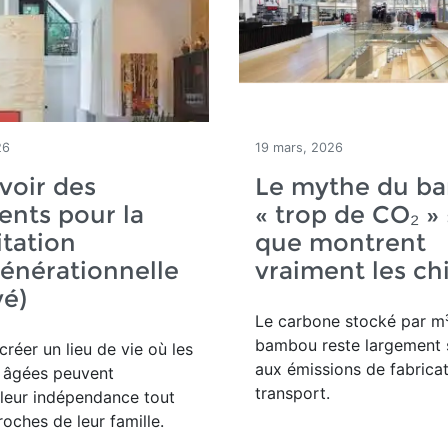
26
19 mars, 2026
voir des
Le mythe du b
nts pour la
« trop de CO₂ » 
tation
que montrent
énérationnelle
vraiment les chi
vé)
Le carbone stocké par m³
bambou reste largement 
créer un lieu de vie où les
aux émissions de fabricat
 âgées peuvent
transport.
leur indépendance tout
roches de leur famille.