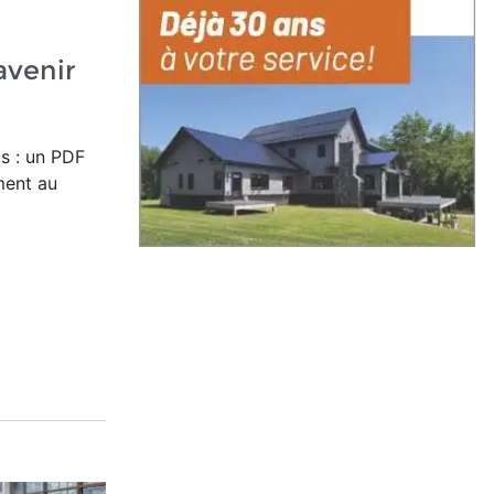
'avenir
s : un PDF
ment au