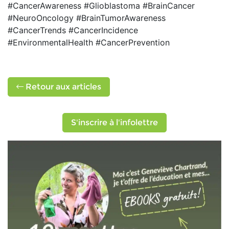
#CancerAwareness #Glioblastoma #BrainCancer
#NeuroOncology #BrainTumorAwareness
#CancerTrends #CancerIncidence
#EnvironmentalHealth #CancerPrevention
Retour aux articles
S'inscrire à l'infolettre