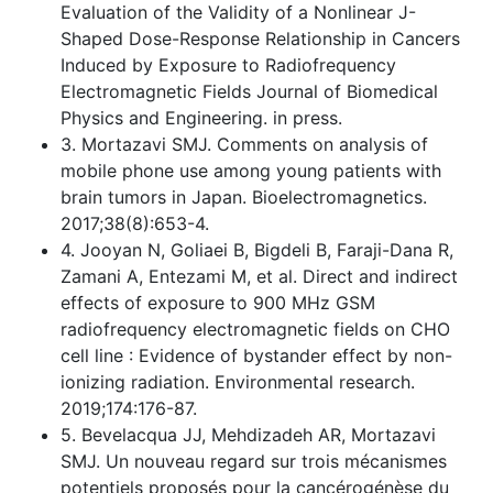
Evaluation of the Validity of a Nonlinear J-
Shaped Dose-Response Relationship in Cancers
Induced by Exposure to Radiofrequency
Electromagnetic Fields Journal of Biomedical
Physics and Engineering. in press.
3. Mortazavi SMJ. Comments on analysis of
mobile phone use among young patients with
brain tumors in Japan. Bioelectromagnetics.
2017;38(8):653-4.
4. Jooyan N, Goliaei B, Bigdeli B, Faraji-Dana R,
Zamani A, Entezami M, et al. Direct and indirect
effects of exposure to 900 MHz GSM
radiofrequency electromagnetic fields on CHO
cell line : Evidence of bystander effect by non-
ionizing radiation. Environmental research.
2019;174:176-87.
5. Bevelacqua JJ, Mehdizadeh AR, Mortazavi
SMJ. Un nouveau regard sur trois mécanismes
potentiels proposés pour la cancérogénèse du