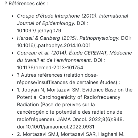
? Références clés :
Groupe d'étude Interphone (2010).
International
Journal of Epidemiology.
DOI :
10.1093/ije/dyq079
Hardell & Carlberg (2015).
Pathophysiology.
DOI:
10.1016/j.pathophys.2014.10.001
Coureau et al. (2014).
Étude CERENAT, Médecine
du travail et de l'environnement.
DOI :
10.1136/oemed-2013-101754
? Autres références (relation dose-
réponse/insuffisances de certaines études) :
1. Jooyan N, Mortazavi SM. Evidence Base on the
Potential Carcinogenicity of Radiofrequency
Radiation (Base de preuves sur la
cancérogénicité potentielle des radiations de
radiofréquence). JAMA Oncol. 2022;8(6):948.
doi:10.1001/jamaoncol.2022.0931
2. Mortazavi SMJ, Mortazavi SAR, Haghani M.