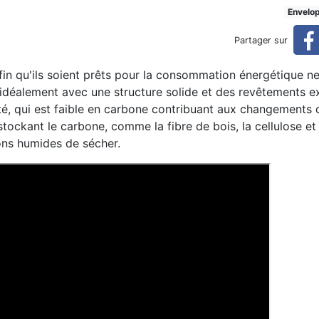
on Fellipe Falluh
Envelo
Partager sur
in qu'ils soient prêts pour la consommation énergétique net
t idéalement avec une structure solide et des revêtements e
té, qui est faible en carbone contribuant aux changements 
 stockant le carbone, comme la fibre de bois, la cellulose et
sons humides de sécher.