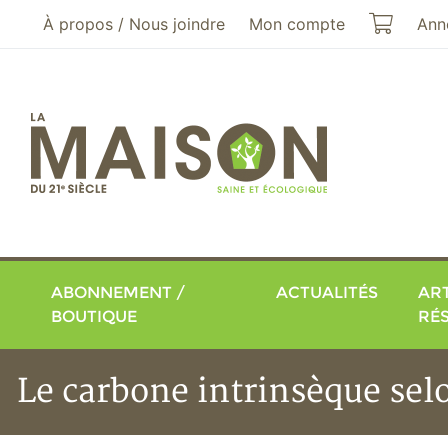
Aller au menu principal
Aller au contenu principal
Mon pa
À propos / Nous joindre
Mon compte
Ann
ABONNEMENT /
ACTUALITÉS
ART
BOUTIQUE
RÉ
Le carbone intrinsèque sel