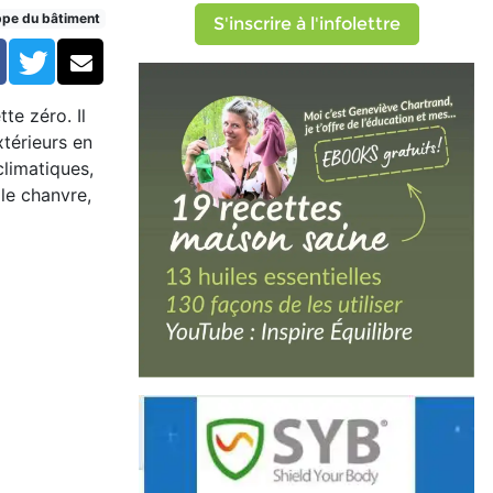
ppe du bâtiment
S'inscrire à l'infolettre
Facebook
Twitter
Courriel
te zéro. Il
xtérieurs en
climatiques,
 le chanvre,