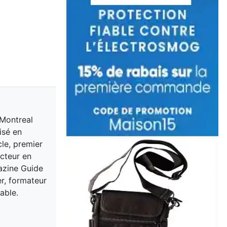
 Montreal
isé en
cle, premier
acteur en
gazine Guide
er, formateur
able.