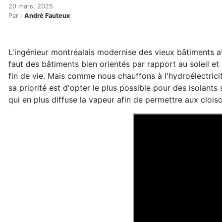
Le carbone intrinsèque sel
Accueil
20 mars, 2025
Par :
André Fauteux
Articles
Enveloppe du bâtiment
Le carbone intrinsèque selon Fellipe Falluh
L'ingénieur montréalais modernise des vieux bâtiments af
faut des bâtiments bien orientés par rapport au soleil e
fin de vie. Mais comme nous chauffons à l'hydroélectrici
sa priorité est d'opter le plus possible pour des isolants
qui en plus diffuse la vapeur afin de permettre aux cloi