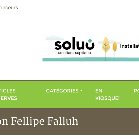
nier
onceurs
ICLES
CATÉGORIES
EN
P
SERVÉS
KIOSQUE!
on Fellipe Falluh