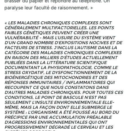
brasser du papier et répondre au téléphone. On
paralyse leur faculté de raisonnement. »
« LES MALADIES CHRONIQUES COMPLEXES SONT
GÉNÉRALEMENT MULTIFACTORIELLES. LES POINTS
FAIBLES GÉNÉTIQUES PEUVENT CRÉER UNE
VULNÉRABILITÉ - MAIS L'USURE DU SYSTÈME VIENT
D'UN GRAND NOMBRE D'EXPOSITIONS NOCIVES ET DE
FACTEURS DE STRESS. J'INCLUS L'AUTISME DANS LA
CATÉGORIE DES MALADIES CHRONIQUES COMPLEXES
EN RAISON DES MILLIERS D'ÉTUDES ACTUELLEMENT
PUBLIÉES DANS LA LITTÉRATURE SCIENTIFIQUE
DOCUMENTANT LA PHYSIOPATHOLOGIE, COMME LE
STRESS OXYDATIF, LE DYSFONCTIONNEMENT DE LA
BIOÉNERGÉTIQUE DES MITOCHONDRIES ET DES
RÉPONSES IMMUNITAIRES / INFLAMMATOIRES QUI
RECOUPENT CE QUE NOUS CONSTATONS DANS
D'AUTRES MALADIES CHRONIQUES. POUR TOUTES CES
CONDITIONS, LE POINT DE BASCULE N'EST PAS
SEULEMENT L'INSULTE ENVIRONNEMENTALE ELLE-
MÊME, MAIS LA FAÇON DONT ELLE SUBMERGE LE
SYSTÈME : L'ORGANISME A ÉTÉ POUSSÉ AU BORD DU
PRÉCIPICE PAR UNE ACCUMULATION PRÉALABLE
D'AGRESSIONS ENVIRONNEMENTALES QUI ONT
PROGRESSIVEMENT DÉGRADÉ LE CERVEAU ET LES