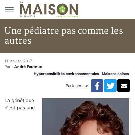
Aller au menu principal
Aller au contenu principal
Une pédiatre pas comme les
autres
Une pédiatre pas comme les au
Accueil
11 janvier, 2017
Par :
André Fauteux
Articles
Hypersensibilités environnementales
Maisons saines
Maisons saines
Hypersensibilités environnementales
Facebook
Twitte
Co
Partager sur
Une pédiatre pas comme les autres
La génétique
n'est pas une