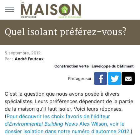
Aller au menu principal
Aller au contenu principal
Quel isolant préférez-vous?
Quel isolant préférez-vous?
Accueil
5 septembre, 2012
Par :
André Fauteux
Articles
Construction verte
Enveloppe du bâtiment
Construction verte
Enveloppe du bâtiment
Facebook
Twitte
Co
Partager sur
Quel isolant préférez-vous?
C'est la question que nous avons posée à divers
spécialistes. Leurs préférences dépendent de la partie
de la maison qu'il faut isoler. Voici leurs réponses.
(
Pour découvrir les choix favoris de l'éditeur
d'
Environmental Building News
Alex Wilson, voir le
dossier Isolation dans notre numéro d'automne 2012.
)