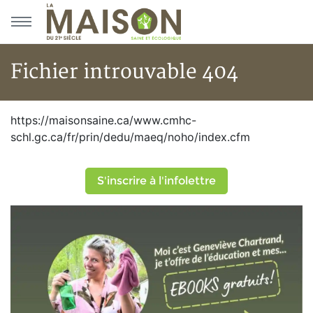
Aller au menu principal
Aller au contenu principal
Fichier introuvable 404
Fichier introuvable 404
https://maisonsaine.ca/www.cmhc-
schl.gc.ca/fr/prin/dedu/maeq/noho/index.cfm
S'inscrire à l'infolettre