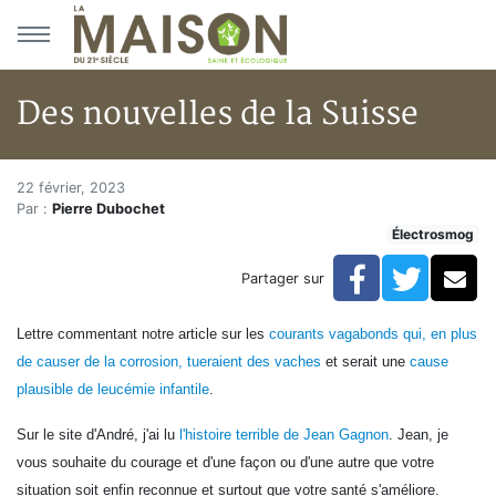
Aller au menu principal
Aller au contenu principal
Des nouvelles de la Suisse
Des nouvelles de la Suisse
Accueil
22 février, 2023
Par :
Pierre Dubochet
Articles
Électrosmog
Actualités
Des nouvelles de la Suisse
Facebook
Twitte
Co
Partager sur
Lettre commentant notre article sur les
courants vagabonds qui, en plus
de causer de la corrosion,
tueraient des vaches
et serait une
cause
plausible de leucémie infantile
.
Sur le site d'André, j
'ai lu
l'histoire terrible de Jean Gagnon
. Jean, je
vous souhaite du courage et d'une façon ou d'une autre que votre
situation soit enfin reconnue et surtout que votre santé s'améliore.