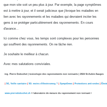
que mon site soit un peu plus à jour. Par exemple, la page symptômes
est à mettre à jour, et il serait judicieux que j'évoque les maladies en
lien avec les rayonnements et les maladies qui devraient inciter les
gens à se protéger particulièrement des rayonnements. En cours
d'avance...
Ici comme chez vous, les temps sont complexes pour les personnes
qui souffrent des rayonnements. On ne lâche rien.
Je souhaite le meilleur à chacun.
Avec mes salutations conviviales.
ing. Pierre Dubochet | toxicologie des rayonnements non ionisants | 2024 St-Aubin-Sauges
|
5G, Veille sanitaire
|
5G: moins d'électrosmog ?
|
Symptômes
|
Protections anti-ondes
|
Élec
•
www.pierredubochet.ch
laboratoire de mesure du rayonnement non ionisant •