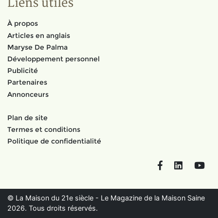
Liens utiles
À propos
Articles en anglais
Maryse De Palma
Développement personnel
Publicité
Partenaires
Annonceurs
Plan de site
Termes et conditions
Politique de confidentialité
Facebook
LinkedIn
You
© La Maison du 21e siècle - Le Magazine de la Maison Saine
2026. Tous droits réservés.