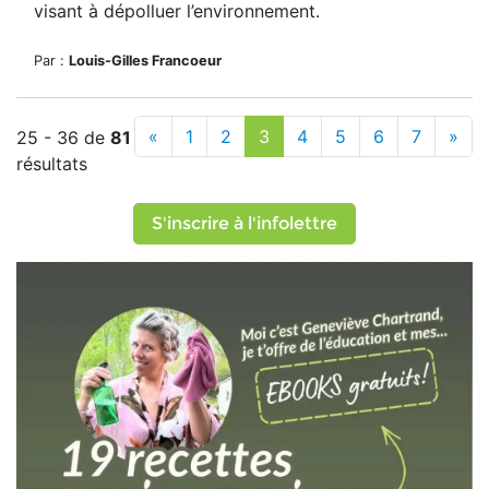
visant à dépolluer l’environnement.
Par :
Louis-Gilles Francoeur
«
1
2
3
4
5
6
7
»
25 - 36 de
81
résultats
S'inscrire à l'infolettre