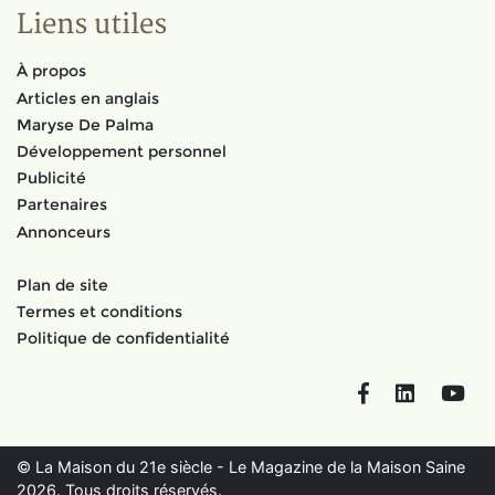
Liens utiles
À propos
Articles en anglais
Maryse De Palma
Développement personnel
Publicité
Partenaires
Annonceurs
Plan de site
Termes et conditions
Politique de confidentialité
Facebook
LinkedIn
You
© La Maison du 21e siècle - Le Magazine de la Maison Saine
2026. Tous droits réservés.