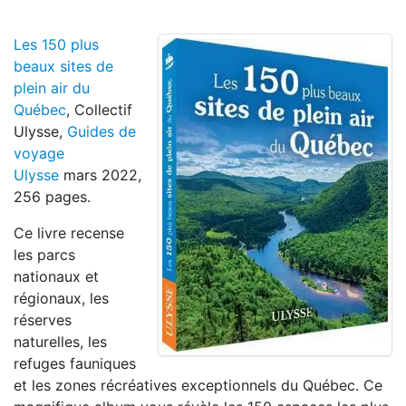
Les 150 plus
beaux sites de
plein air du
Québec
, Collectif
Ulysse,
Guides de
voyage
Ulysse
mars 2022,
256 pages.
Ce livre recense
les parcs
nationaux et
régionaux, les
réserves
naturelles, les
refuges fauniques
et les zones récréatives exceptionnels du Québec. Ce