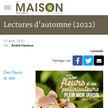
Aller au menu principal
Aller au contenu principal
Lectures d'automne (2022)
Lectures d'automne (2022)
Accueil
23 août, 2022
Par :
André Fauteux
Articles
Lectures
Lectures
Développement personnel
Facebook
Twitte
Co
Partager sur
Lectures d'automne (2022)
Des fleurs
et des