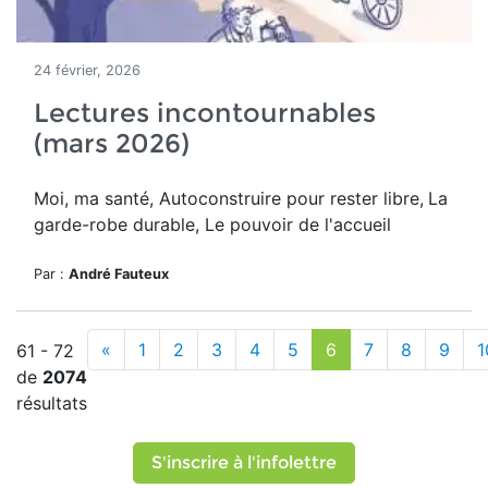
24 février, 2026
Lectures incontournables
(mars 2026)
Moi, ma santé, Autoconstruire pour rester libre,
La
garde-robe durable, Le pouvoir de l'accueil
Par :
André Fauteux
«
1
2
3
4
5
6
7
8
9
1
61 - 72
de
2074
résultats
S'inscrire à l'infolettre