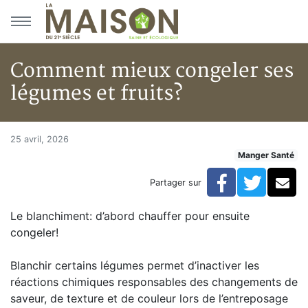
Aller au menu principal
Aller au contenu principal
Comment mieux congeler ses
légumes et fruits?
Comment mieux congeler ses l
Accueil
25 avril, 2026
Manger Santé
Articles
Manger Santé
Facebook
Twitte
Co
Partager sur
Comment mieux congeler ses légumes et fruits?
Le blanchiment: d’abord chauffer pour ensuite
congeler!
Blanchir certains légumes permet d’inactiver les
réactions chimiques responsables des changements de
saveur, de texture et de couleur lors de l’entreposage