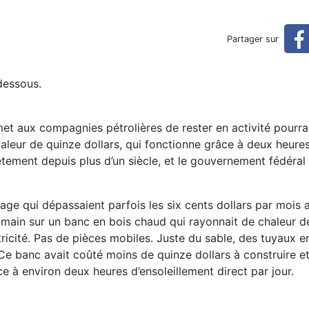
 des Amish (réservé)
Partager sur
dessous.
met aux compagnies pétrolières de rester en activité pourrai
aleur de quinze dollars, qui fonctionne grâce à deux heures
rètement depuis plus d’un siècle, et le gouvernement fédéral 
age qui dépassaient parfois les six cents dollars par mois 
 main sur un banc en bois chaud qui rayonnait de chaleur d
tricité. Pas de pièces mobiles. Juste du sable, des tuyaux e
. Ce banc avait coûté moins de quinze dollars à construire et
ce à environ deux heures d’ensoleillement direct par jour.