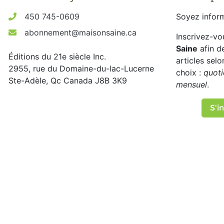
450 745-0609
Soyez inform
abonnement@maisonsaine.ca
Inscrivez-vo
Saine
afin d
Éditions du 21e siècle Inc.
articles sel
2955, rue du Domaine-du-lac-Lucerne
choix :
quoti
Ste-Adèle, Qc Canada J8B 3K9
mensuel
.
S'in