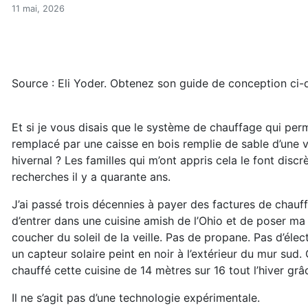
Le chauffage solaire passif
Accueil
11 mai, 2026
Articles
Énergie
Chauffage
Le chauffage solaire passif des Amish (réservé)
Source : Eli Yoder. Obtenez son guide de conception ci-
Et si je vous disais que le système de chauffage qui per
remplacé par une caisse en bois remplie de sable d’une v
hivernal ? Les familles qui m’ont appris cela le font disc
recherches il y a quarante ans.
J’ai passé trois décennies à payer des factures de chauff
d’entrer dans une cuisine amish de l’Ohio et de poser ma
coucher du soleil de la veille. Pas de propane. Pas d’élec
un capteur solaire peint en noir à l’extérieur du mur sud
chauffé cette cuisine de 14 mètres sur 16 tout l’hiver grâ
Il ne s’agit pas d’une technologie expérimentale.