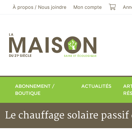
Aller au menu principal
Aller au contenu principal
Mon pa
À propos / Nous joindre
Mon compte
Ann
ABONNEMENT /
ACTUALITÉS
ART
BOUTIQUE
RÉ
Le chauffage solaire passif