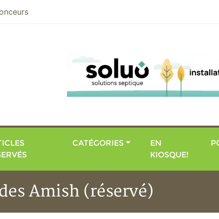
nier
onceurs
ICLES
CATÉGORIES
EN
P
SERVÉS
KIOSQUE!
 des Amish (réservé)