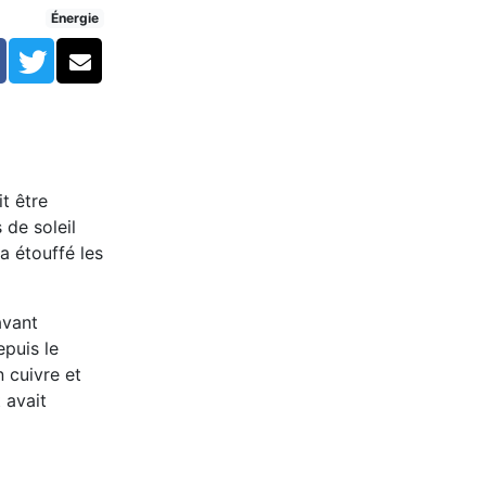
Énergie
Facebook
Twitter
Courriel
t être
 de soleil
a étouffé les
avant
epuis le
n cuivre et
 avait