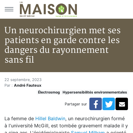
Aller au menu principal
Aller au contenu principal
Un neurochirurgien met ses
patients en garde contre les
dangers du rayonnement
sans fil
Un neurochirurgien met ses pat
Accueil
22 septembre, 2023
Par :
André Fauteux
Articles
Électrosmog
Hypersensibilités environnementales
Actualités
Un neurochirurgien met ses patients en garde contre 
Facebook
Twitte
Co
Partager sur
La femme de
Hillel Baldwin
, un neurochirurgien formé
à l'université McGill, est tombée gravement malade il y
a cinq ans. L'épidémiologiste
Samuel Milham
a orienté