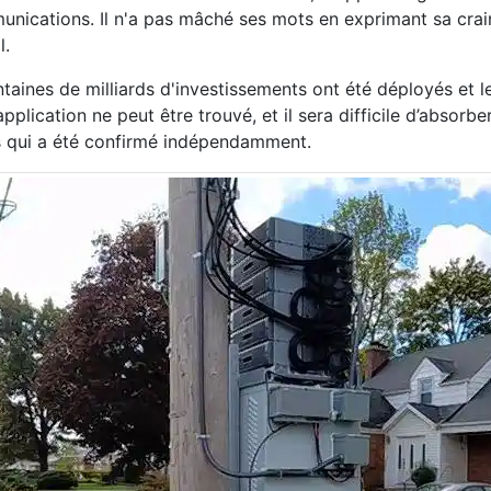
munications. Il n'a pas mâché ses mots en exprimant sa crai
l.
taines de milliards d'investissements ont été déployés et l
lication ne peut être trouvé, et il sera difficile d’absorbe
urs qui a été confirmé indépendamment.