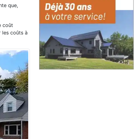
nte que,
e coût
r les coûts à