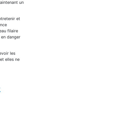
maintenant un
tretenir et
ance
au filaire
e en danger
voir les
et elles ne
E