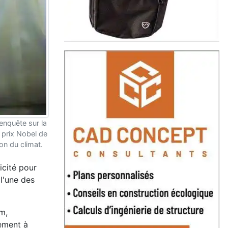
enquête sur la
u prix Nobel de
on du climat.
icité pour
 l'une des
m,
nement à