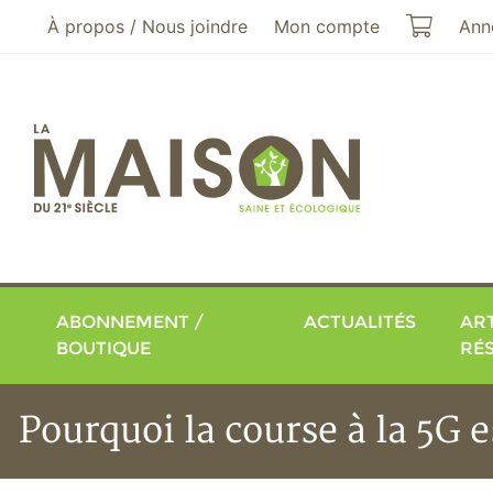
Aller au menu principal
Aller au contenu principal
Mon pa
À propos / Nous joindre
Mon compte
Ann
ABONNEMENT /
ACTUALITÉS
ART
BOUTIQUE
RÉ
Pourquoi la course à la 5G 