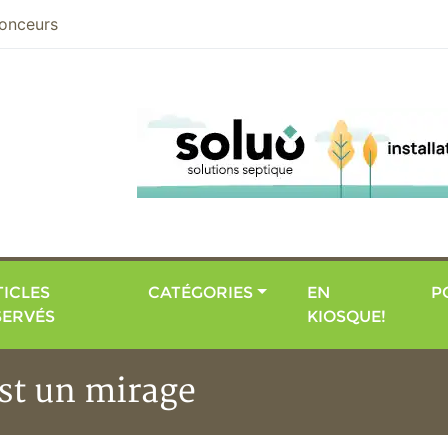
nier
onceurs
ICLES
CATÉGORIES
EN
P
SERVÉS
KIOSQUE!
est un mirage