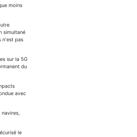
sque moins
autre
n simultané
s n'est pas
es sur la 5G
permanent du
impacts
nfondue avec
 navires,
écurisé le