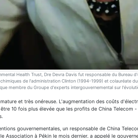
onmental Health Trust, Dre Devra Davis fut responsable du Bureau d'
s chimiques de l'administration Clinton (1994-1999) et colauréate d
t que membre du Groupe d'experts intergouvernemental sur l'évoluti
mmature et très onéreuse. L'augmentation des coûts d'électr
être 10 fois plus élevée que les profits de China Telecom -
s.
ventions gouvernementales, un responsable de China Teleco
le Association à Pékin le mois dernier, a appelé le gouver