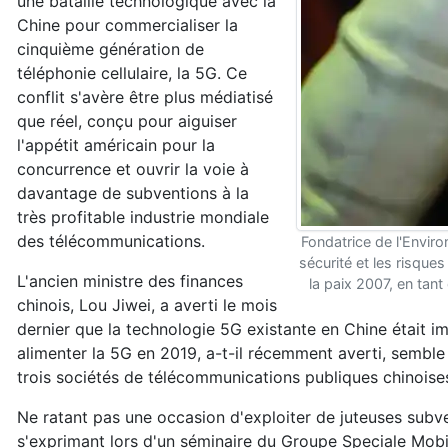
une bataille technologique avec la
Chine pour commercialiser la
cinquième génération de
téléphonie cellulaire, la 5G. Ce
conflit s'avère être plus médiatisé
que réel, conçu pour aiguiser
l'appétit américain pour la
concurrence et ouvrir la voie à
davantage de subventions à la
très profitable industrie mondiale
des télécommunications.
Fondatrice de l'Envir
sécurité et les risque
L'ancien ministre des finances
la paix 2007, en tan
chinois, Lou Jiwei, a averti le mois
dernier que la technologie 5G existante en Chine était i
alimenter la 5G en 2019, a-t-il récemment averti, semble 
trois sociétés de télécommunications publiques chinoise
Ne ratant pas une occasion d'exploiter de juteuses sub
s'exprimant lors d'un séminaire du Groupe Speciale Mobi