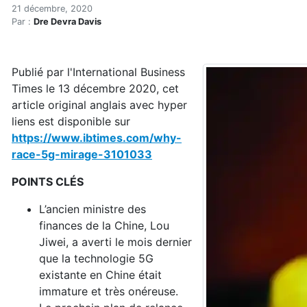
Pourquoi la course à la 5G 
Accueil
21 décembre, 2020
Par :
Dre Devra Davis
Articles
Maisons saines
Hypersensibilités environnementales
Publié par l'International Business
Pourquoi la course à la 5G est un mirage
Times le 13 décembre 2020, cet
article original anglais avec hyper
liens est disponible sur
https://www.ibtimes.com/why-
race-5g-mirage-3101033
POINTS CLÉS
L’ancien ministre des
finances de la Chine, Lou
Jiwei, a averti le mois dernier
que la technologie 5G
existante en Chine était
immature et très onéreuse.