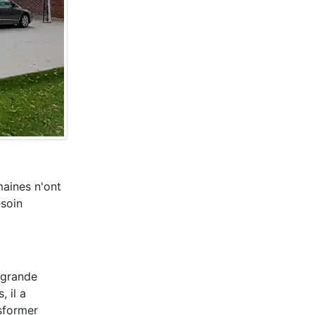
maines n'ont
esoin
e grande
, il a
nsformer