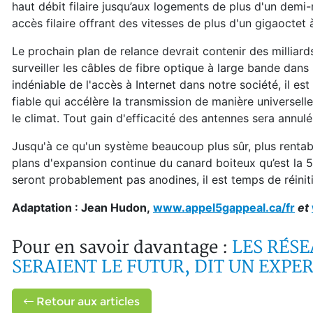
haut débit filaire jusqu’aux logements de plus d'un dem
accès filaire offrant des vitesses de plus d'un gigaoctet 
Le prochain plan de relance devrait contenir des milliards 
surveiller les câbles de fibre optique à large bande dans
indéniable de l'accès à Internet dans notre société, il es
fiable qui accélère la transmission de manière universell
le climat. Tout gain d'efficacité des antennes sera annu
Jusqu'à ce qu'un système beaucoup plus sûr, plus rentabl
plans d'expansion continue du canard boiteux qu’est la 5G
seront probablement pas anodines, il est temps de réinitia
Adaptation : Jean Hudon,
www.appel5gappeal.ca/fr
et
Pour en savoir davantage :
LES RÉS
SERAIENT LE FUTUR, DIT UN EXPE
Retour aux articles