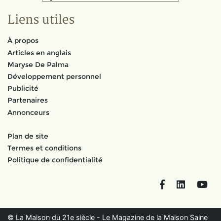
Liens utiles
À propos
Articles en anglais
Maryse De Palma
Développement personnel
Publicité
Partenaires
Annonceurs
Plan de site
Termes et conditions
Politique de confidentialité
Facebook
LinkedIn
You
© La Maison du 21e siècle - Le Magazine de la Maison Saine