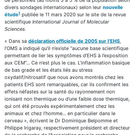
de personnes (au moins 3 à 5 % de la population selon
divers sondages internationaux) selon leur
nouvelle
1
étude
publiée le 11 mars 2020 sur le site de la revue
scientifique
International Journal of Molecular
Sciences
.
« Dans sa
déclaration officielle de 2005 sur l’EHS
,
l’OMS a indiqué qu’il n’existe “aucune base scientifique
permettant de lier les symptômes d’EHS à l’exposition
aux CEM”... Ce n’est plus le cas. L’inflammation basique
de bas grade et les états liés au stress
oxydatif/nitrosatif que nous avons montrés chez les
patients EHS sont remarquables, car ils confirment les
effets néfastes sur la santé du rayonnement non
ionisant non thermique ou d’une faible dose thermique,
qui ont été prouvés expérimentalement chez les
animaux et chez l’homme... en particulier dans le
cerveau », écrivent le Dr Dominique Belpomme et
Philippe Irigaray, respectivement président et directeur