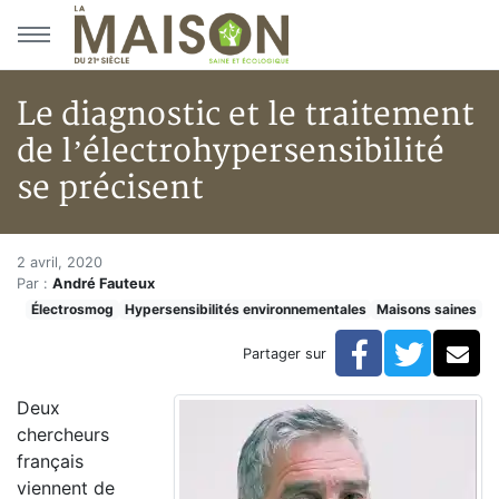
Aller au menu principal
Aller au contenu principal
Le diagnostic et le traitement
de l’électrohypersensibilité
se précisent
Le diagnostic et le traitement 
Accueil
2 avril, 2020
Par :
André Fauteux
Articles
Électrosmog
Hypersensibilités environnementales
Maisons saines
Maisons saines
Hypersensibilités environnementales
Facebook
Twitte
Co
Partager sur
Le diagnostic et le traitement de l’électrohypersensibi
Deux
chercheurs
français
viennent de