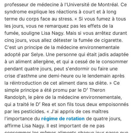
professeur de médecine à l'Université de Montréal. Ce
syndrome explique les réactions à court et à long
terme du corps face au stress. « Si vous fumez à tous
les jours, vous ne remarquez pas les effets de la
fumée, souligne Lisa Nagy. Mais si vous arrêtez durant
cinq jours, vous allez détester la fumée de cigarette.
C'est un principe de la médecine environnementale
adopté par Selye. Une personne qui était jadis adaptée
à un aliment allergène, et qui a cessé de le consommer
pendant quatre jours, peut s'endormir ou faire une
crise d'asthme une demi-heure ou le lendemain après
la réintroduction de cet aliment dans sa diète. » Ce
r
simple principe a été promu par le D
Theron
Randolph, le père de la médecine environnementale,
r
qui a traité le D
Rea et son fils tous deux empoisonnés
par les pesticides. « J'ai appris de ces maîtres
l'importance du
régime de rotation
de quatre jours,
affirme Lisa Nagy. Il est important de ne pas
consommer les mêmes aliments chaque jour parce que