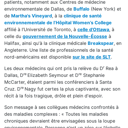
patients, notamment aux Centres de médecine
environnementale de Dallas, de
Buffalo
(New York) et
de
Martha's Vineyard
, à la
clinique de santé
environnementale de l’Hôpital Women’s College
affilié à l’Université de Toronto, à
celle d'Ottawa
, à
celle du
gouvernement de la Nouvelle-Écosse
à
Halifax, ainsi qu'à la clinique médicale
Breakspear
, en
Angleterre. Une liste de professionnels de la santé
nord-américains est disponible
sur le site de SLT
.
r
Les deux médecins qui ont pris la relève du D
Rea à
re
re
Dallas, D
Elizabeth Seymour et D
Stephanie
McCarter, étaient parmi les conférenciers à Santa
re
Cruz. D
Nagy fut certes la plus captivante, avec son
récit à la fois tragique, drôle et plein d'espoir.
Son message à ses collègues médecins confrontés à
des maladies complexes : « Toutes les maladies
chroniques devraient être envisagées sous la loupe
environnementale. Personne n’est un zéro sur l’échelle