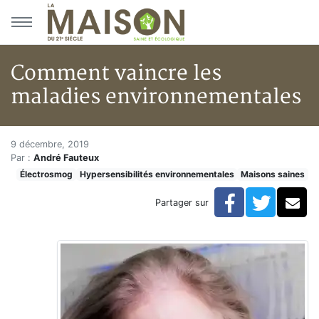
Aller au menu principal
Aller au contenu principal
Comment vaincre les
maladies environnementales
Comment vaincre les maladies
Accueil
9 décembre, 2019
Par :
André Fauteux
Articles
Électrosmog
Hypersensibilités environnementales
Maisons saines
Maisons saines
Hypersensibilités environnementales
Facebook
Twitte
Co
Partager sur
Comment vaincre les maladies environnementales