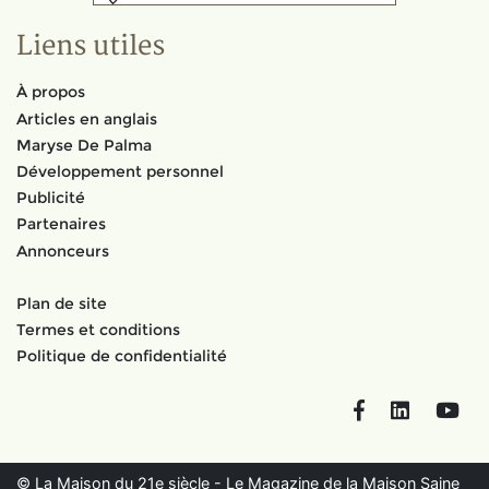
Liens utiles
À propos
Articles en anglais
Maryse De Palma
Développement personnel
Publicité
Partenaires
Annonceurs
Plan de site
Termes et conditions
Politique de confidentialité
Facebook
LinkedIn
You
© La Maison du 21e siècle - Le Magazine de la Maison Saine