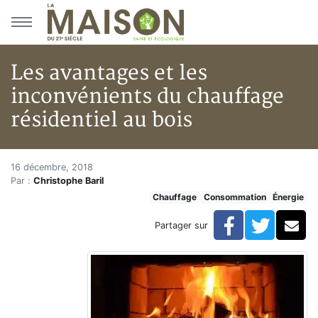
Aller au menu principal
Aller au contenu principal
Les avantages et les
inconvénients du chauffage
résidentiel au bois
Les avantages et les inconvénie
Accueil
16 décembre, 2018
Par :
Christophe Baril
Articles
Chauffage
Consommation
Énergie
Énergie
Chauffage
Facebook
Twitte
Co
Partager sur
Les avantages et les inconvénients du chauffage résid