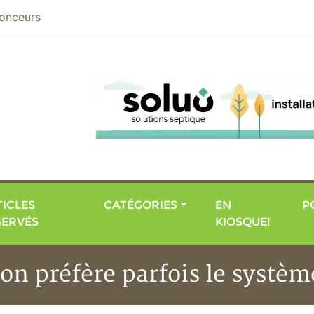
nier
onceurs
ICLES
CATÉGORIES
EN
P
SERVÉS
KIOSQUE!
ion préfère parfois le systè