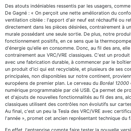
Des atouts indéniables ressentis par les usagers, comme
De Gagné : « On perçoit une nette amélioration du confor
ventilation ciblée : l'apport d'air neuf est réchauffé ou r
directement dans les pièces désirées, contrairement à
murale possédant une seule sortie. De plus, notre produi
fonctionnement positifs, en ce sens que la thermopompe
d'énergie qu'elle en consomme. Donc, au fil des ans, elle
contrairement aux VRC/VRE classiques. C'est un produit
avec une fabrication durable, à commencer par le boîtier
un produit d'ici qui est recyclable, et plusieurs de ses 
principales, non disponibles sur notre continent, provien
européens de premier plan. Le cerveau du
Boréal 12000
numérique programmable par clé USB. Ça permet de prof
et d'ajouts de nouvelles fonctionnalités au fil des ans, al
classiques utilisent des contrôles non évolutifs sur carte
Au final, c'est un peu la Tesla des VRC/VRE avec certificat
l'année », promet cet ancien représentant technique du
En effet, l'entreprise compte faire tester la nouvelle ve