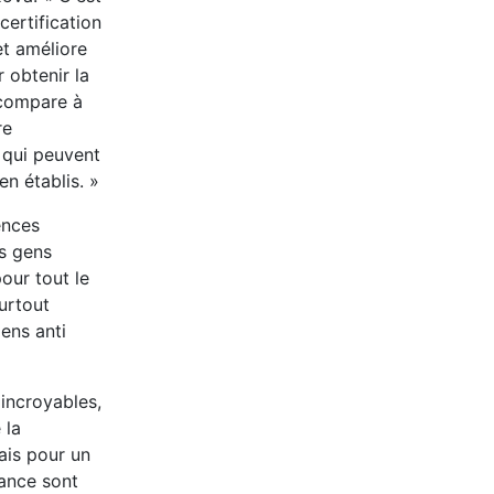
certification
et améliore
 obtenir la
 compare à
re
 qui peuvent
n établis. »
ences
es gens
our tout le
surtout
ens anti
 incroyables,
 la
ais pour un
nance sont