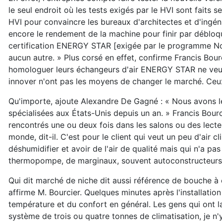
le seul endroit où les tests exigés par le HVI sont faits 
HVI pour convaincre les bureaux d'architectes et d'ingén
encore le rendement de la machine pour finir par débloqu
certification ENERGY STAR [exigée par le programme Nov
aucun autre. » Plus corsé en effet, confirme Francis Bou
homologuer leurs échangeurs d'air ENERGY STAR ne veule
innover n'ont pas les moyens de changer le marché. Ceux 
Qu'importe, ajoute Alexandre De Gagné : « Nous avons le 
spécialisées aux États-Unis depuis un an. » Francis Bourc
rencontrés une ou deux fois dans les salons ou des lect
monde, dit-il. C'est pour le client qui veut un peu d'air c
déshumidifier et avoir de l'air de qualité mais qui n'a 
thermopompe, de marginaux, souvent autoconstructeurs,
Qui dit marché de niche dit aussi référence de bouche à o
affirme M. Bourcier. Quelques minutes après l'installation 
température et du confort en général. Les gens qui ont la
système de trois ou quatre tonnes de climatisation, je n'