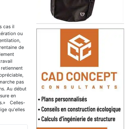
s cas il
ération ou
ntilation,
rentaine de
blement
ravail
 retiennent
ppréciable,
 marche pas
ins. Au début
esure en
es.» Celles-
ge qu'elles