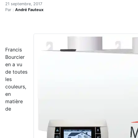
Pourquoi Bourcier Ventilat
Accueil
21 septembre, 2017
Par :
André Fauteux
Articles
Énergie
Chauffage
Pourquoi Bourcier Ventilation préfère parfois le syst
Francis
Bourcier
en a vu
de toutes
les
couleurs,
en
matière
de