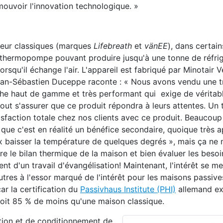
mouvoir l'innovation technologique. »
aleur classiques (marques
Lifebreath
et
vänEE
), dans certain
 thermopompe pouvant produire jusqu'à une tonne de réfrig
squ'il échange l'air. L'appareil est fabriqué par Minotair Ve
ean-Sébastien Duceppe raconte : « Nous avons vendu une t
iche haut de gamme et très performant qui exige de vérita
tout s'assurer que ce produit répondra à leurs attentes. Un t
isfaction totale chez nos clients avec ce produit. Beaucoup
s que c'est en réalité un bénéfice secondaire, quoique très a
eux baisser la température de quelques degrés », mais ça ne
re le bilan thermique de la maison et bien évaluer les beso
lement d'un travail d'évangélisation! Maintenant, l'intérêt se m
autres à l'essor marqué de l'intérêt pour les maisons passiv
r la certification du
Passivhaus Institute (PHI)
allemand exi
it 85 % de moins qu'une maison classique.
ation et de conditionnement de