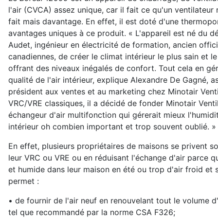
l'air (CVCA) assez unique, car il fait ce qu'un ventilateu
fait mais davantage. En effet, il est doté d'une thermopo
avantages uniques à ce produit. « L'appareil est né du dé
Audet, ingénieur en électricité de formation, ancien offi
canadiennes, de créer le climat intérieur le plus sain et l
offrant des niveaux inégalés de confort. Tout cela en géra
qualité de l'air intérieur, explique Alexandre De Gagné, a
président aux ventes et au marketing chez Minotair Ventil
VRC/VRE classiques, il a décidé de fonder Minotair Venti
échangeur d'air multifonction qui gérerait mieux l'humidit
intérieur oh combien important et trop souvent oublié. »
En effet, plusieurs propriétaires de maisons se privent so
leur VRC ou VRE ou en réduisant l'échange d'air parce qu'i
et humide dans leur maison en été ou trop d'air froid et 
permet :
• de fournir de l'air neuf en renouvelant tout le volume d'
tel que recommandé par la norme CSA F326;