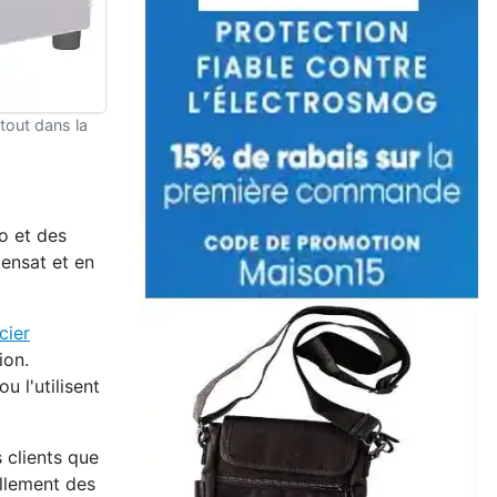
rtout dans la
o et des
densat et en
cier
ion.
 l'utilisent
s clients que
ellement des