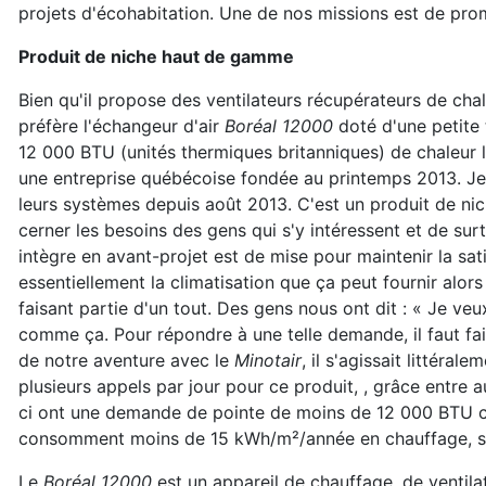
projets d'écohabitation. Une de nos missions est de pro
Produit de niche haut de gamme
Bien qu'il propose des ventilateurs récupérateurs de ch
préfère l'échangeur d'air
Boréal 12000
doté d'une petite
12 000 BTU (unités thermiques britanniques) de chaleur lor
une entreprise québécoise fondée au printemps 2013. J
leurs systèmes depuis août 2013. C'est un produit de n
cerner les besoins des gens qui s'y intéressent et de sur
intègre en avant-projet est de mise pour maintenir la sat
essentiellement la climatisation que ça peut fournir alor
faisant partie d'un tout. Des gens nous ont dit : « Je v
comme ça. Pour répondre à une telle demande, il faut fai
de notre aventure avec le
Minotair
, il s'agissait littéra
plusieurs appels par jour pour ce produit, , grâce entre 
ci ont une demande de pointe de moins de 12 000 BTU ca
consomment moins de 15 kWh/m²/année en chauffage, so
Le
Boréal 12000
est un appareil de chauffage, de ventil