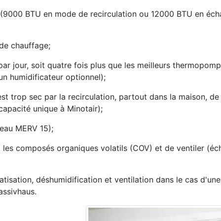
nt (9000 BTU en mode de recirculation ou 12000 BTU en éc
 de chauffage;
es par jour, soit quatre fois plus que les meilleurs thermopo
un humidificateur optionnel);
t trop sec par la recirculation, partout dans la maison, de l
capacité unique à Minotair);
iveau MERV 15);
t les composés organiques volatils (COV) et de ventiler (éch
tisation, déshumidification et ventilation dans le cas d'un
assivhaus.