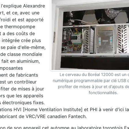
 l'explique Alexandre
t, et ce, avec une
efroidi et est apporté
 une thermopompe
t a des coûts de
 intégrée crée plus
 se paie d'elle-même,
 de classe mondiale
 fait en aluminium,
composantes
nent de fabricants
Le cerveau du Boréal 12000 est un 
numérique programmable par clé USB q
est un contrôleur
profiter de mises à jour et d'ajouts d
iter de mises à jour
fonctionnalités.
ors que les appareils
s électroniques fixes.
ions HVI [Home Ventilation Institute] et PHI à venir d'ici la
 fabricant de VRC/VRE canadien Fantech.
rsion de son appareil cet automne au laboratoire torontois E