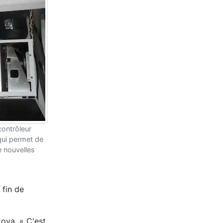
contrôleur
ui permet de
e nouvelles
 fin de
xova. « C'est