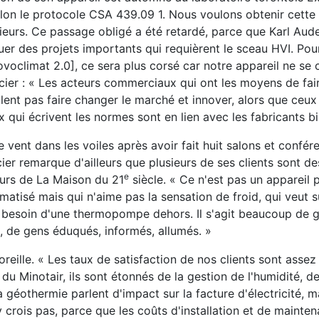
selon le protocole CSA 439.09 1. Nous voulons obtenir cette 
ieurs. Ce passage obligé a été retardé, parce que Karl Aud
er des projets importants qui requièrent le sceau HVI. Pour
oclimat 2.0], ce sera plus corsé car notre appareil ne se
rcier : « Les acteurs commerciaux qui ont les moyens de fai
nt pas faire changer le marché et innover, alors que ceux
qui écrivent les normes sont en lien avec les fabricants bie
vent dans les voiles après avoir fait huit salons et confér
ier remarque d'ailleurs que plusieurs de ses clients sont d
e
eurs de La Maison du 21
siècle. « Ce n'est pas un appareil p
limatisé mais qui n'aime pas la sensation de froid, qui veut 
pas besoin d'une thermopompe dehors. Il s'agit beaucoup de g
 de gens éduqués, informés, allumés. »
reille. « Les taux de satisfaction de nos clients sont assez
du Minotair, ils sont étonnés de la gestion de l'humidité, de
 géothermie parlent d'impact sur la facture d'électricité, m
y crois pas, parce que les coûts d'installation et de mainte