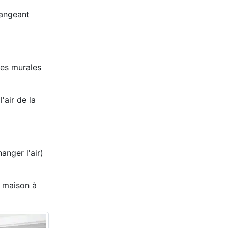
hangeant
mpes murales
'air de la
anger l'air)
e maison à