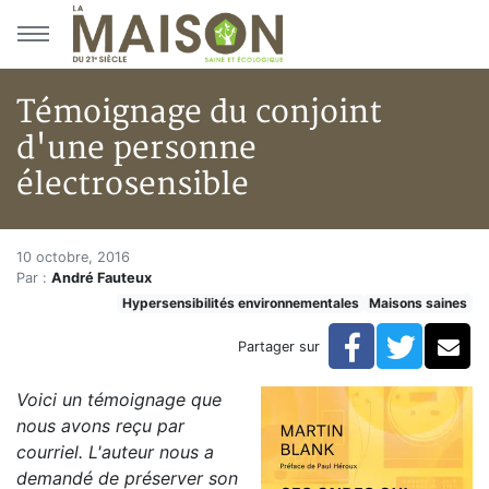
Aller au menu principal
Aller au contenu principal
Témoignage du conjoint
d'une personne
électrosensible
Témoignage du conjoint d'une 
Accueil
10 octobre, 2016
Par :
André Fauteux
Articles
Hypersensibilités environnementales
Maisons saines
Maisons saines
Hypersensibilités environnementales
Facebook
Twitte
Co
Partager sur
Témoignage du conjoint d'une personne électrosensib
Voici un témoignage que
nous avons reçu par
courriel. L'auteur nous a
demandé de préserver son