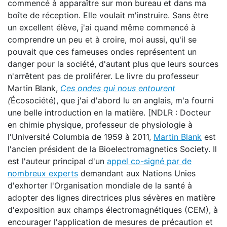
commencé à apparaître sur mon bureau et dans ma
boîte de réception. Elle voulait m'instruire. Sans être
un excellent élève, j'ai quand même commencé à
comprendre un peu et à croire, moi aussi, qu'il se
pouvait que ces fameuses ondes représentent un
danger pour la société, d'autant plus que leurs sources
n'arrêtent pas de proliférer. Le livre du professeur
Martin Blank,
Ces ondes qui nous entourent
(
Écosociété), que j'ai d'abord lu en anglais, m'a fourni
une belle introduction en la matière. [NDLR : Docteur
en chimie physique, professeur de physiologie à
l'Université Columbia de 1959 à 2011,
Martin Blank
est
l'ancien président de la Bioelectromagnetics Society. Il
est l'auteur principal d'un
appel co-signé par de
nombreux experts
demandant aux Nations Unies
d'exhorter l'Organisation mondiale de la santé à
adopter des lignes directrices plus sévères en matière
d'exposition aux champs électromagnétiques (CEM), à
encourager l'application de mesures de précaution et