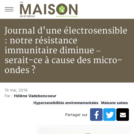
Aller au menu principal
Aller au contenu principal
Journal d'une électrosensible
: notre résistance
immunitaire diminue –
serait-ce à cause des micro-
ondes ?
Journal d'une électrosensible 
Accueil
19 mai, 2016
Par :
Hélène Vadeboncoeur
Articles
Hypersensibilités environnementales
Maisons saines
Maisons saines
Hypersensibilités environnementales
Facebook
Twitte
Co
Partager sur
Journal d'une électrosensible : notre résistance immu