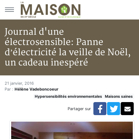
Aller au menu principal
Aller au contenu principal
Journal d'une
électrosensible: Panne
d’électricité la veille de Noël,
un cadeau inespéré
Journal d'une électrosensible: 
Accueil
21 janvier, 2016
Par :
Hélène Vadeboncoeur
Articles
Hypersensibilités environnementales
Maisons saines
Maisons saines
Hypersensibilités environnementales
Facebook
Twitte
Co
Partager sur
Journal d'une électrosensible: Panne d’électricité la v