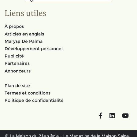
Liens utiles
À propos
Articles en anglais
Maryse De Palma
Développement personnel
Publicité
Partenaires
Annonceurs
Plan de site
Termes et conditions
Politique de confidentialité
Facebook
LinkedIn
You
© La Maison du 21e siècle - Le Magazine de la Maison Saine