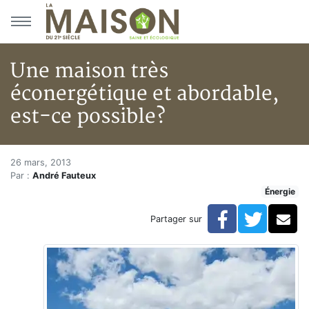
Aller au menu principal
Aller au contenu principal
Une maison très
éconergétique et abordable,
est-ce possible?
Une maison très éconergétique 
Accueil
26 mars, 2013
Par :
André Fauteux
Articles
Énergie
Énergie
Chauffage
Facebook
Twitte
Co
Partager sur
Une maison très éconergétique et abordable, est-ce 