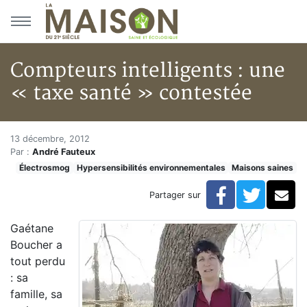
Aller au menu principal
Aller au contenu principal
Compteurs intelligents : une
« taxe santé » contestée
Compteurs intelligents : une «
Accueil
13 décembre, 2012
Par :
André Fauteux
Articles
Électrosmog
Hypersensibilités environnementales
Maisons saines
Maisons saines
Hypersensibilités environnementales
Facebook
Twitte
Co
Partager sur
Compteurs intelligents : une « taxe santé » contestée
Gaétane
Boucher a
tout perdu
: sa
famille, sa