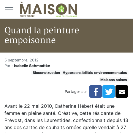
Aller au menu principal
Aller au contenu principal
Quand la peinture
empoisonne
Quand la peinture empoisonne
Accueil
5 septembre, 2012
Par :
Isabelle Schmadtke
Articles
Bioconstruction
Hypersensibilités environnementales
Maisons saines
Maisons saines
Hypersensibilités environnementales
Quand la peinture empoisonne
Facebook
Twitte
Co
Partager sur
Avant le 22 mai 2010, Catherine Hébert était une
femme en pleine santé. Créative, cette résidante de
Prévost, dans les Laurentides, confectionnait depuis 13
ans des cartes de souhaits ornées qu’elle vendait à 27