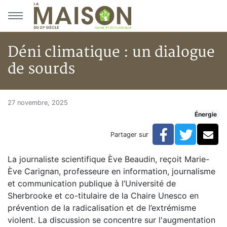
Aller au menu principal
Aller au contenu principal
Déni climatique : un dialogue
de sourds
Déni climatique : un dialogue 
Accueil
27 novembre, 2025
Énergie
Articles
Énergie
Facebook
Twitte
Co
Partager sur
Chauffage
Déni climatique : un dialogue de sourds
La journaliste scientifique Ève Beaudin, reçoit Marie-
Ève Carignan, professeure en information, journalisme
et communication publique à l’Université de
Sherbrooke et co-titulaire de la Chaire Unesco en
prévention de la radicalisation et de l’extrémisme
violent. La discussion se concentre sur l'augmentation