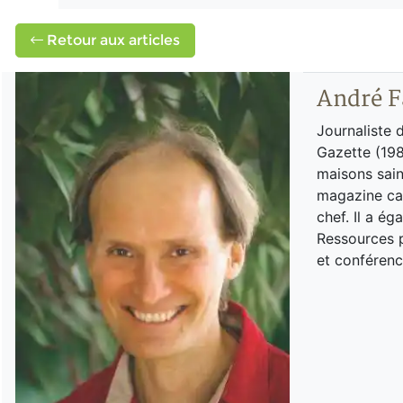
Retour aux articles
André F
Journaliste 
Gazette (198
maisons sain
magazine can
chef. Il a é
Ressources p
et conférenc