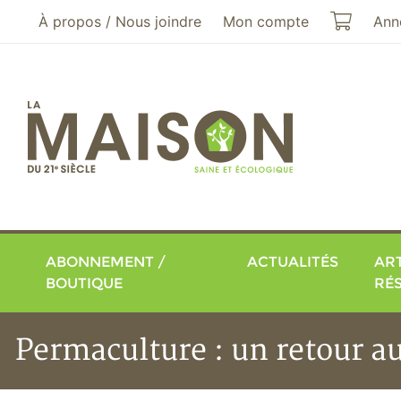
Aller au menu principal
Aller au contenu principal
Mon pa
À propos / Nous joindre
Mon compte
Ann
ABONNEMENT /
ACTUALITÉS
ART
BOUTIQUE
RÉ
Permaculture : un retour a