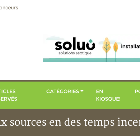
nier
onceurs
ICLES
CATÉGORIES
EN
P
SERVÉS
KIOSQUE!
ux sources en des temps incer