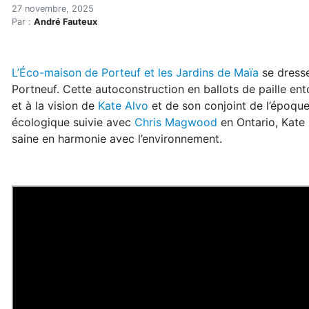
Permaculture : un retour a
Accueil
27 novembre, 2025
Par :
André Fauteux
Articles
Bioconstruction
Permaculture : un retour aux sources en des temps in
L’Éco-maison de Porteuf et les Jardins de Maïa
se dressen
Portneuf. Cette autoconstruction en ballots de paille ent
et à la vision de
Kate Alvo
et de son conjoint de l’époque
écologique suivie avec
Chris Magwood
en Ontario, Kate 
saine en harmonie avec l’environnement.