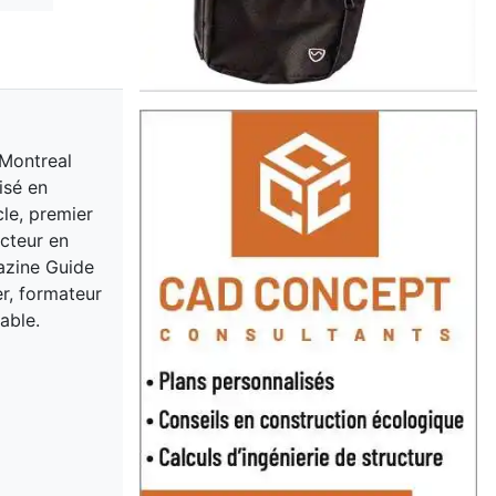
 Montreal
isé en
cle, premier
acteur en
gazine Guide
er, formateur
able.