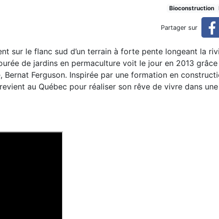
ux sources en des temps incer
Bioconstruction
Partager sur
certains (réservé)
t sur le flanc sud d’un terrain à forte pente longeant la riv
ourée de jardins en permaculture voit le jour en 2013 grâce
, Bernat Ferguson. Inspirée par une formation en construct
revient au Québec pour réaliser son rêve de vivre dans un