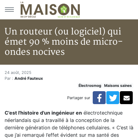
Aller au menu principal
Aller au contenu principal
Un routeur (ou logiciel) qui
émet 90 % moins de micro-
ondes nocives
Un routeur (ou logiciel) qui é
Accueil
24 août, 2025
Par :
André Fauteux
Articles
Électrosmog
Maisons saines
Maisons saines
Hypersensibilités environnementales
Facebook
Twitte
Co
Partager sur
Un routeur (ou logiciel) qui émet 90 % moins de mic
C'est l'histoire d'un ingénieur en
électrotechnique
néerlandais qui a travaillé à la conception de la
dernière génération de téléphones cellulaires. « C’est là
que j’ai remarqué l’effet évident sur ma santé des