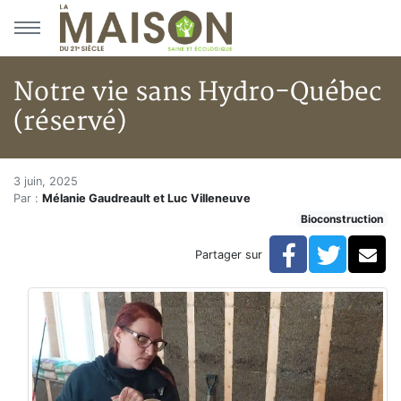
Aller au menu principal
Aller au contenu principal
Notre vie sans Hydro-Québec
(réservé)
Notre vie sans Hydro-Québec (
Accueil
3 juin, 2025
Par :
Mélanie Gaudreault et Luc Villeneuve
Articles
Bioconstruction
Bioconstruction
Notre vie sans Hydro-Québec (réservé)
Facebook
Twitte
Co
Partager sur