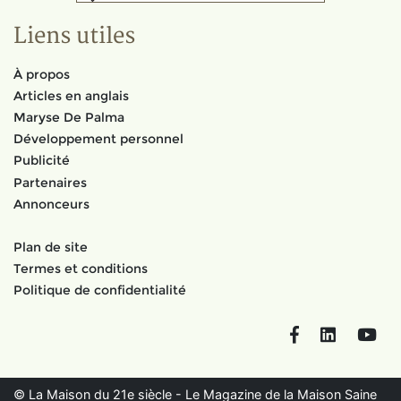
Liens utiles
À propos
Articles en anglais
Maryse De Palma
Développement personnel
Publicité
Partenaires
Annonceurs
Plan de site
Termes et conditions
Politique de confidentialité
Facebook
LinkedIn
You
© La Maison du 21e siècle - Le Magazine de la Maison Saine