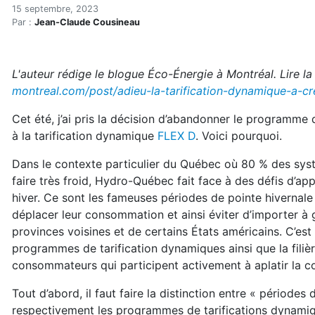
Adieu la tarification dyna
Accueil
15 septembre, 2023
Par :
Jean-Claude Cousineau
Articles
Énergie
Chauffage
L'auteur rédige le blogue Éco-Énergie à Montréal. Lire la
Adieu la tarification dynamique à crédit hivernal d’
montreal.com/post/adieu-la-tarification-dynamique-a-cr
Cet été, j’ai pris la décision d’abandonner le programme
à la tarification dynamique
FLEX D
. Voici pourquoi.
Dans le contexte particulier du Québec où 80 % des systèm
faire très froid, Hydro-Québec fait face à des défis d’a
hiver. Ce sont les fameuses périodes de pointe hivernale 
déplacer leur consommation et ainsi éviter d’importer à gr
provinces voisines et de certains États américains. C’es
programmes de tarification dynamiques ainsi que la filiè
consommateurs qui participent activement à aplatir la c
Tout d’abord, il faut faire la distinction entre « périodes
respectivement les programmes de tarifications dynamiqu