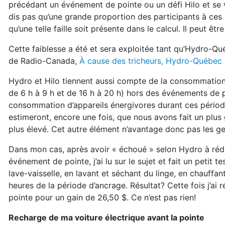
précédant un événement de pointe ou un défi Hilo et se vo
dis pas qu’une grande proportion des participants à ces
qu’une telle faille soit présente dans le calcul. Il peut êtr
Cette faiblesse a été et sera exploitée tant qu’Hydro-Qué
de Radio-Canada,
À cause des tricheurs, Hydro-Québec s
Hydro et Hilo tiennent aussi compte de la consommation
de 6 h à 9 h et de 16 h à 20 h) hors des événements de p
consommation d’appareils énergivores durant ces période
estimeront, encore une fois, que nous avons fait un plus 
plus élevé. Cet autre élément n’avantage donc pas les 
Dans mon cas, après avoir « échoué » selon Hydro à réd
événement de pointe, j’ai lu sur le sujet et fait un petit
lave-vaisselle, en lavant et séchant du linge, en chauffan
heures de la période d’ancrage. Résultat? Cette fois j’a
pointe pour un gain de 26,50 $. Ce n’est pas rien!
Recharge de ma voiture électrique avant la pointe