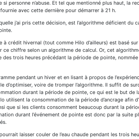
si personne n’abuse. Et tel que mentionné plus haut, la re
fournie avec cette dernière pour démarrer à 21 h.
lle j’ai pris cette décision, est l’algorithme déficient du c
inte.
 à crédit hivernal (tout comme Hilo d’ailleurs) est basé sur
r ce chiffre selon un algorithme de calcul. Or, cet algorith
 des trois heures précédant la période de pointe, nommée
amme pendant un hiver et en lisant à propos de l’expérien
cile d’optimiser, voire de tromper l’algorithme. Il suffit de 
mation durant la période de pointe, ce qui est le but de la
lo utilisent la consommation de la période d’ancrage afin d
 ainsi que si les clients consomment beaucoup durant la péri
mmation durant l’événement de pointe est donc par la suite p
és.
ourrait laisser couler de l’eau chaude pendant les trois he