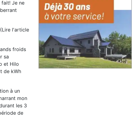
fait! Je ne
aberrant
ire l'article
ands froids
r sa
 et Hilo
ent de kWh
tion à un
démarrant mon
durant les 3
 période de