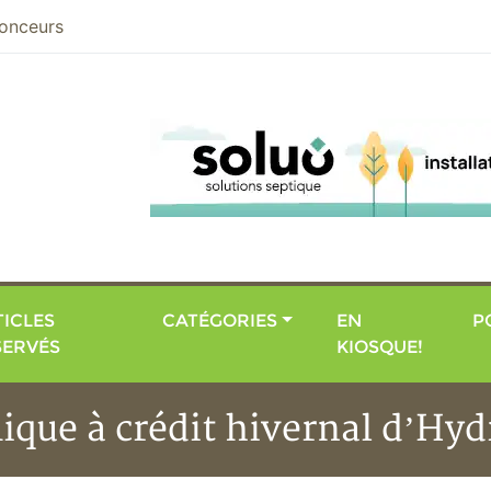
nier
onceurs
ICLES
CATÉGORIES
EN
P
SERVÉS
KIOSQUE!
mique à crédit hivernal d’H