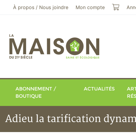
Aller au menu principal
Aller au contenu principal
Mon pa
À propos / Nous joindre
Mon compte
Ann
ABONNEMENT /
ACTUALITÉS
ART
BOUTIQUE
RÉ
Adieu la tarification dyna