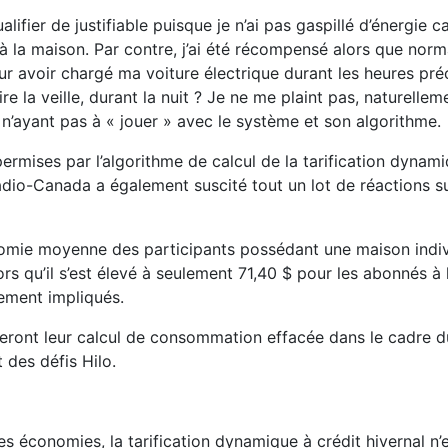
alifier de justifiable puisque je n’ai pas gaspillé d’énergie 
à la maison. Par contre, j’ai été récompensé alors que nor
ur avoir chargé ma voiture électrique durant les heures pr
re la veille, durant la nuit ? Je ne me plaint pas, naturelleme
 n’ayant pas à « jouer » avec le système et son algorithme.
 permises par l’algorithme de calcul de la tarification dynam
adio-Canada a également suscité tout un lot de réactions su
nomie moyenne des participants possédant une maison indivi
s qu’il s’est élevé à seulement 71,40 $ pour les abonnés à 
ivement impliqués.
steront leur calcul de consommation effacée dans le cadre d
 des défis Hilo.
es économies, la tarification dynamique à crédit hivernal n’e