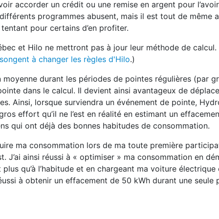
ir accorder un crédit ou une remise en argent pour l’avoir 
 différents programmes abusent, mais il est tout de même 
e tentant pour certains d’en profiter.
bec et Hilo ne mettront pas à jour leur méthode de calcul. (L
ongent à changer les règles d'Hilo
.)
 moyenne durant les périodes de pointes régulières (par gr
ointe dans le calcul. Il devient ainsi avantageux de déplace
s. Ainsi, lorsque surviendra un événement de pointe, Hydro
gros effort qu’il ne l’est en réalité en estimant un effacem
gens qui ont déjà des bonnes habitudes de consommation.
uire ma consommation lors de ma toute première participa
 test. J’ai ainsi réussi à « optimiser » ma consommation en 
t plus qu’à l’habitude et en chargeant ma voiture électrique 
i réussi à obtenir un effacement de 50 kWh durant une seule