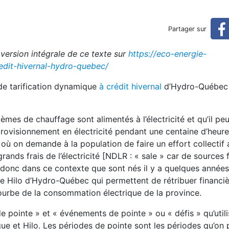
mique à crédit hivernal d’H
Partager sur
 version intégrale de ce texte sur
https://eco-energie-
Hydro-Québec
edit-hivernal-hydro-quebec/
 de tarification dynamique
à crédit hivernal
d’Hydro-Québec 
es de chauffage sont alimentés à l’électricité et qu’il peu
pprovisionnement en électricité pendant une centaine d’heur
où on demande à la population de faire un effort collectif 
ands frais de l’électricité [NDLR : « sale » car de sources 
t donc dans ce contexte que sont nés il y a quelques années
re Hilo d’Hydro-Québec qui permettent de rétribuer financi
ourbe de la consommation électrique de la province.
 de pointe » et « événements de pointe » ou « défis » qu’util
e et Hilo. Les périodes de pointe sont les périodes qu’on 