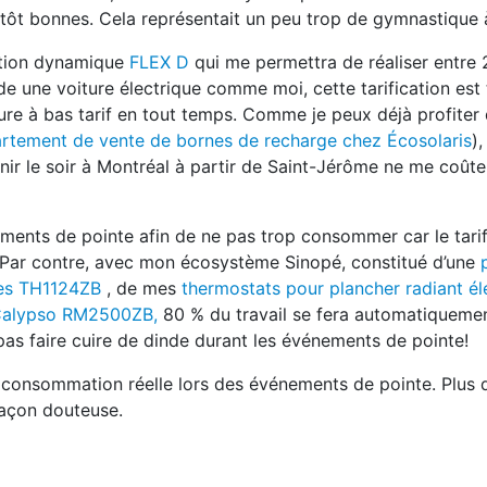
lutôt bonnes. Cela représentait un peu trop de gymnastique
ication dynamique
FLEX D
qui me permettra de réaliser entre
e une voiture électrique comme moi, cette tarification est 
ure à bas tarif en tout temps. Comme je peux déjà profiter 
rtement de vente de bornes de recharge chez Écosolaris
),
r le soir à Montréal à partir de Saint-Jérôme ne me coûte
ments de pointe afin de ne pas trop consommer car le tarif
e. Par contre, avec mon écosystème Sinopé, constitué d’une
ues TH1124ZB
, de mes
thermostats pour plancher radiant él
 Calypso RM2500ZB,
80 % du travail se fera automatiquemen
pas faire cuire de dinde durant les événements de pointe!
consommation réelle lors des événements de pointe. Plus 
façon douteuse.