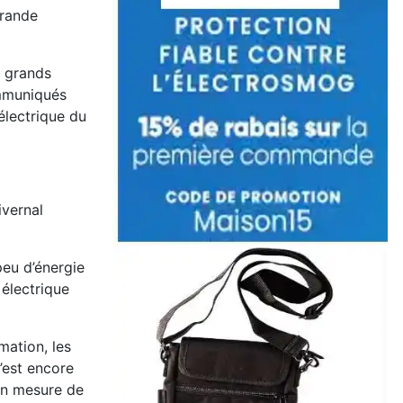
grande
r grands
ommuniqués
électrique du
ivernal
eu d’énergie
 électrique
mation, les
’est encore
en mesure de