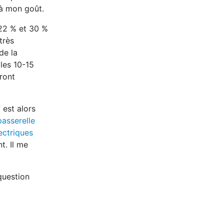
 à mon goût.
 22 % et 30 %
très
de la
 les 10-15
ront
 est alors
passerelle
ectriques
t. Il me
question