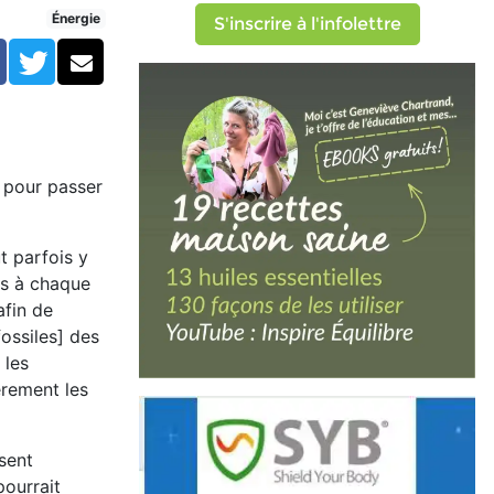
ydro-Québec
Énergie
S'inscrire à l'infolettre
Facebook
Twitter
Courriel
pour passer
t parfois y
es à chaque
afin de
fossiles] des
 les
èrement les
isent
pourrait