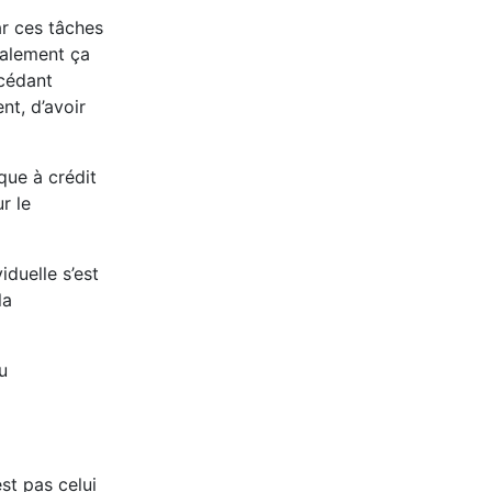
car ces tâches
malement ça
écédant
nt, d’avoir
ique à crédit
r le
duelle s’est
la
u
st pas celui