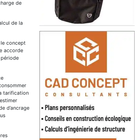
charge de
alcul de la
 le concept
me accorde
 période
ce
surconsommer
 tarification
’estimer
ode d’ancrage
lus
ures