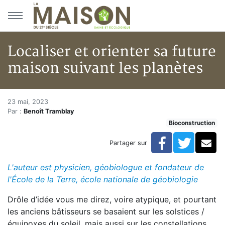
Aller au menu principal
Aller au contenu principal
Localiser et orienter sa future
maison suivant les planètes
Localiser et orienter sa future
Accueil
23 mai, 2023
Par :
Benoît Tramblay
Articles
Bioconstruction
Bioconstruction
Localiser et orienter sa future maison suivant les plan
Facebook
Twitte
Co
Partager sur
L'auteur est physicien, géobiologue et fondateur de
l'École de la Terre, école nationale de géobiologie
Drôle d’idée vous me direz, voire atypique, et pourtant
les anciens bâtisseurs se basaient sur les solstices /
équinoxes du soleil, mais aussi sur les constellations