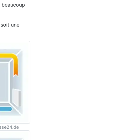
le beaucoup
 soit une
sse24.de