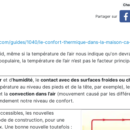
 conçoit
Cha
Partager sur
.com/guides/1040/le-confort-thermique-dans-la-maison-ca
d, même si la température de l’air nous indique qu'on devrai
pulaire, la température de l’air n’est pas le facteur princip
r
et d’
humidité
, le
contact avec des surfaces froides ou 
pérature au niveau des pieds et de la tête, par exemple), l
et la
convection dans l’air
(mouvement causé par les différ
andement notre niveau de confort.
cessibles, les nouvelles
ode de construction, pour une
x. Une bonne nouvelle toutefois :