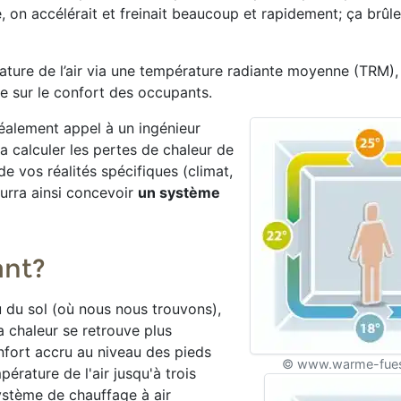
, on accélérait et freinait beaucoup et rapidement; ça brû
rature de l’air via une température radiante moyenne (TRM),
e sur le confort des occupants.
déalement appel à un ingénieur
a calculer les pertes de chaleur de
e vos réalités spécifiques (climat,
pourra ainsi concevoir
un système
ant?
u du sol (où nous nous trouvons),
a chaleur se retrouve plus
nfort accru au niveau des pieds
© www.warme-fue
érature de l'air jusqu'à trois
ystème de chauffage à air