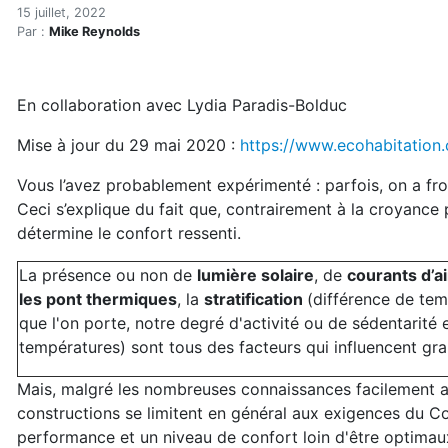
Le confort thermique, ça se
Accueil
15 juillet, 2022
Par :
Mike Reynolds
Articles
Énergie
Chauffage
En collaboration avec Lydia Paradis-Bolduc
Le confort thermique, ça se conçoit
Mise à jour du 29 mai 2020 :
https://www.ecohabitation
Vous l’avez probablement expérimenté : parfois, on a froi
Ceci s’explique du fait que, contrairement à la croyance po
détermine le confort ressenti.
La présence ou non de
lumière solaire
, de
courants d’ai
les pont thermiques
, la
stratification
(différence de tem
que l'on porte, notre degré d'activité ou de sédentarité 
températures) sont tous des facteurs qui influencent gr
Mais, malgré les nombreuses connaissances facilement ac
constructions se limitent en général aux exigences du C
performance et un niveau de confort loin d'être optimau