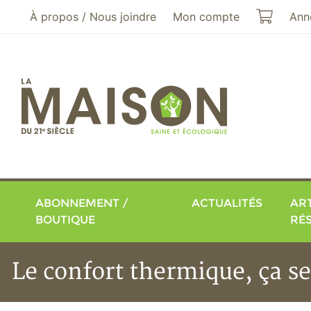
Aller au menu principal
Aller au contenu principal
Mon pa
À propos / Nous joindre
Mon compte
Ann
ABONNEMENT /
ACTUALITÉS
ART
BOUTIQUE
RÉ
Le confort thermique, ça se