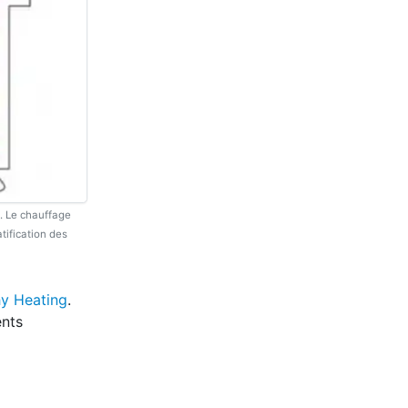
. Le chauffage
tification des
hy Heating
.
ents