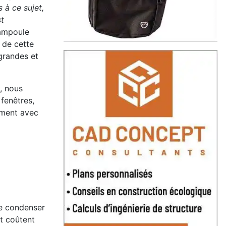
 à ce sujet,
st
 ampoule
 de cette
 grandes et
, nous
fenêtres,
iment avec
se condenser
et coûtent