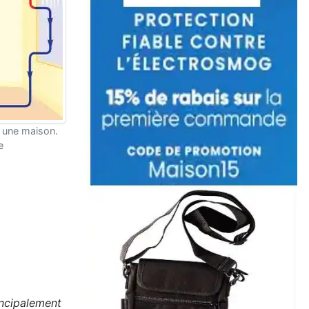
s une maison.
e
incipalement