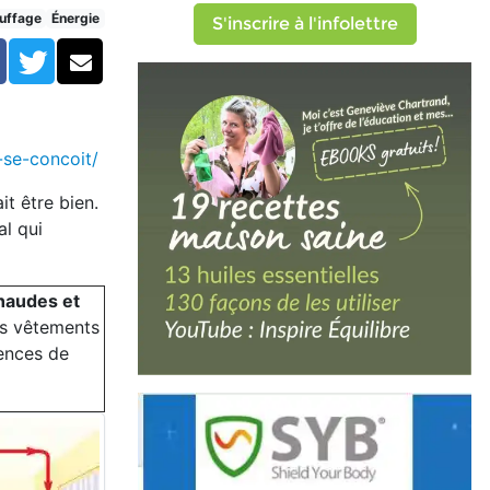
uffage
Énergie
S'inscrire à l'infolettre
Facebook
Twitter
Courriel
-se-concoit/
t être bien.
al qui
chaudes et
es vêtements
ences de