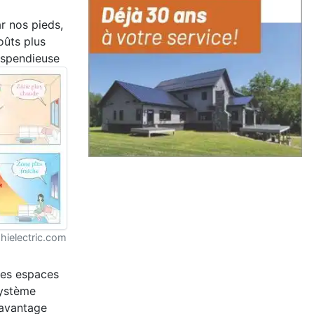
r nos pieds,
oûts plus
dispendieuse
ielectric.com
des espaces
système
davantage