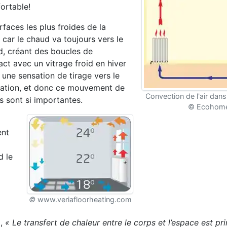
ortable!
rfaces les plus froides de la
s car le chaud va toujours vers le
nd, créant des boucles de
act avec un vitrage froid en hiver
e une sensation de tirage vers le
nsation, et donc ce mouvement de
Convection de l'air dan
s sont si importantes.
© Ecohom
ent
d le
©
www.veriafloorheating.com
g,
« Le transfert de chaleur entre le corps et l’espace est pr