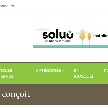
nier
onceurs
ICLES
CATÉGORIES
EN
P
SERVÉS
KIOSQUE!
 conçoit