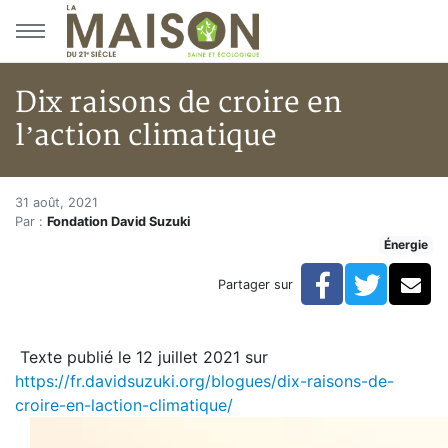
Aller au menu principal
Aller au contenu principal
Dix raisons de croire en
l’action climatique
Dix raisons de croire en l’acti
Accueil
31 août, 2021
Par :
Fondation David Suzuki
Articles
Énergie
Énergie
Chauffage
Facebook
Twitte
Co
Partager sur
Dix raisons de croire en l’action climatique
Texte publié le 12 juillet 2021 sur
https://fr.davidsuzuki.org/blogues/dix-raisons-de-
croire-en-laction-climatique/