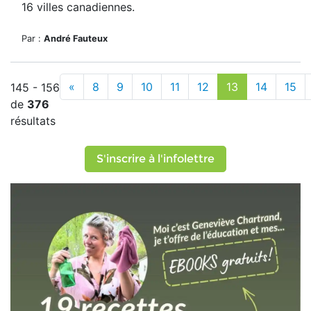
16 villes canadiennes.
Par :
André Fauteux
«
8
9
10
11
12
13
14
15
145 - 156
de
376
résultats
S'inscrire à l'infolettre