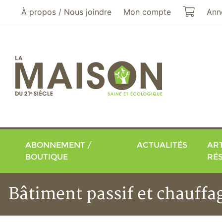
Aller au menu principal
Aller au contenu principal
Mon pa
À propos / Nous joindre
Mon compte
Ann
ABONNEMENT /
ACTUALITÉS
ART
BOUTIQUE
RÉ
Bâtiment passif et chauffag