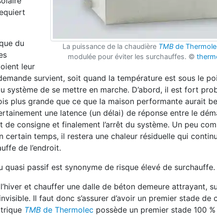
solaire
equiert
ique du
La puissance de la chaudière
TMB
de Thermole
es
modulée pour éviter les surchauffes. ©
therm
oient leur
emande survient, soit quand la température est sous le po
u système de se mettre en marche. D’abord, il est fort pro
ois plus grande que ce que la maison performante aurait b
a certainement une latence (un délai) de réponse entre le dé
oint de consigne et finalement l’arrêt du système. Un peu c
certain temps, il restera une chaleur résiduelle qui contin
ffe de l’endroit.
ou quasi passif est synonyme de risque élevé de surchauffe.
’hiver et chauffer une dalle de béton demeure attrayant, s
nvisible. Il faut donc s’assurer d’avoir un premier stade de
ctrique
TMB
de Thermolec
possède un premier stade 100 % 