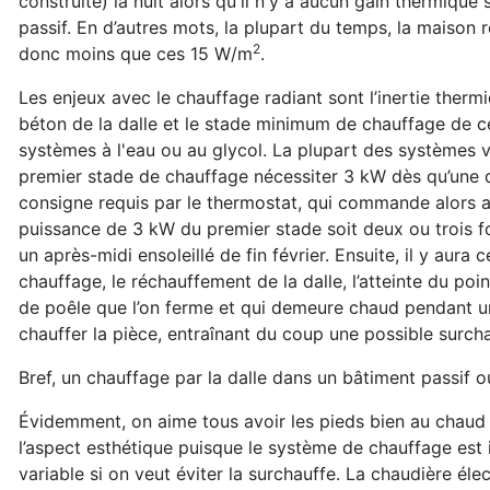
construite) la nuit alors qu'il n'y a aucun gain thermique 
passif. En d’autres mots, la plupart du temps, la maison r
2
donc moins que ces 15 W/m
.
Les enjeux avec le chauffage radiant sont l’inertie therm
béton de la dalle et le stade minimum de chauffage de c
systèmes à l'eau ou au glycol. La plupart des systèmes v
premier stade de chauffage nécessiter 3 kW dès qu’une d
consigne requis par le thermostat, qui commande alors a
puissance de 3 kW du premier stade soit deux ou trois f
un après-midi ensoleillé de fin février. Ensuite, il y aur
chauffage, le réchauffement de la dalle, l’atteinte du p
de poêle que l’on ferme et qui demeure chaud pendant un 
chauffer la pièce, entraînant du coup une possible surchau
Bref, un chauffage par la dalle dans un bâtiment passif 
Évidemment, on aime tous avoir les pieds bien au chaud l
l’aspect esthétique puisque le système de chauffage est i
variable si on veut éviter la surchauffe. La chaudière éle