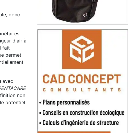
ble, donc
riétaires
geur d'air à
 fait
que permet
ntiellement
u avec
PENTACARE
finition non
le potentiel