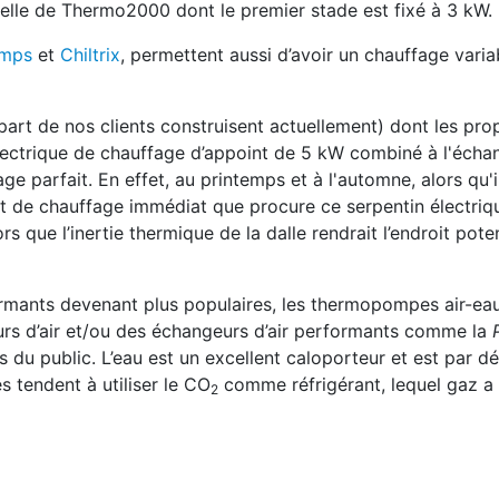
elle de Thermo2000 dont le premier stade est fixé à 3 kW.
umps
et
Chiltrix
, permettent aussi d’avoir un chauffage varia
upart de nos clients construisent actuellement) dont les prop
 électrique de chauffage d’appoint de 5 kW combiné à l'échan
age parfait. En effet, au printemps et à l'automne, alors qu'il
port de chauffage immédiat que procure ce serpentin électri
rs que l’inertie thermique de la dalle rendrait l’endroit pote
ormants devenant plus populaires, les thermopompes air-ea
urs d’air et/ou des échangeurs d’air performants comme la
s du public. L’eau est un excellent caloporteur et est par dé
 tendent à utiliser le CO
comme réfrigérant, lequel gaz a 
2