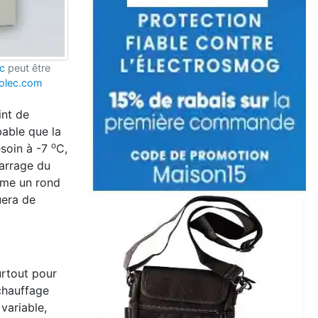
c
peut être
olec.com
int de
bable que la
o
esoin à -7
C,
marrage du
omme un rond
uera de
urtout pour
 chauffage
variable,