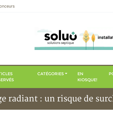
nier
onceurs
ICLES
CATÉGORIES
EN
P
SERVÉS
KIOSQUE!
e radiant : un risque de sur