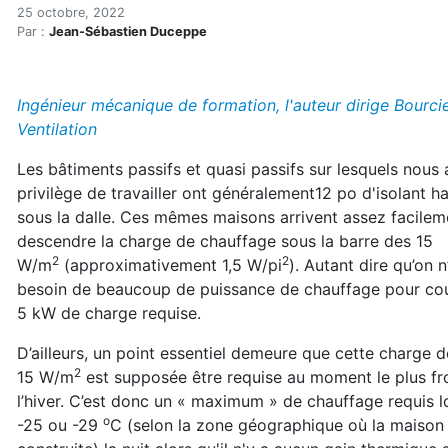
Bâtiment passif et chauffag
Accueil
25 octobre, 2022
Par :
Jean-Sébastien Duceppe
Articles
Chauffage
Bâtiment passif et chauffage radiant : un risque de s
Ingénieur mécanique de formation, l'auteur dirige Bourci
Ventilation
Les bâtiments passifs et quasi passifs sur lesquels nous 
privilège de travailler ont généralement12 po d'isolant h
sous la dalle. Ces mêmes maisons arrivent assez facilem
descendre la charge de chauffage sous la barre des 15
2
2
W/m
(approximativement 1,5 W/pi
). Autant dire qu’on n
besoin de beaucoup de puissance de chauffage pour couv
5 kW de charge requise.
D’ailleurs, un point essentiel demeure que cette charge d
2
15 W/m
est supposée être requise au moment le plus fr
l’hiver. C’est donc un « maximum » de chauffage requis lor
o
-25 ou -29
C (selon la zone géographique où la maison