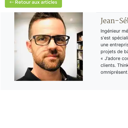
Retour aux articles
Jean-Sé
Ingénieur mé
s'est spécia
une entrepri
projets de b
« J’adore co
clients. Thi
omniprésent.