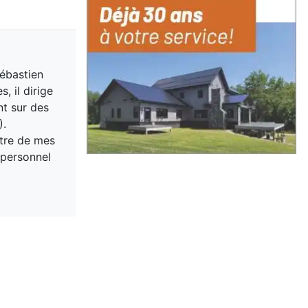
ébastien
, il dirige
t sur des
).
être de mes
 personnel