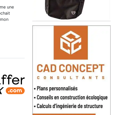
ême une
êchait
s mon