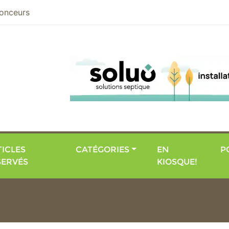
nier
onceurs
ICLES
CATÉGORIES
EN
P
SERVÉS
KIOSQUE!