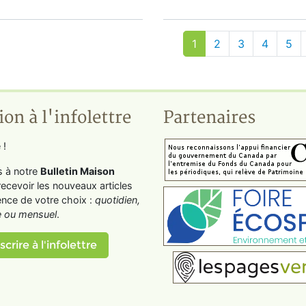
1
2
3
4
5
ion à l'infolettre
Partenaires
 !
s à notre
Bulletin Maison
recevoir les nouveaux articles
ence de votre choix :
quotidien,
 ou mensuel
.
scrire à l'infolettre