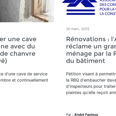
30 mars, 2025
er une cave
Rénovations : 
nne avec du
réclame un gra
 de chanvre
ménage par la 
vé)
du bâtiment
ce d'une
cave de service
Pétition visant à permett
ombre et continuellement
la RBQ d'embaucher dav
d'inspecteurs pour traite
plaintes qu'elle reçoit an
Par :
André Fauteux