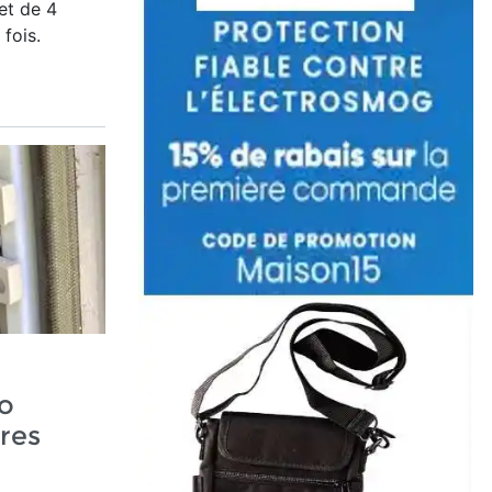
et de 4
 fois.
o
tres