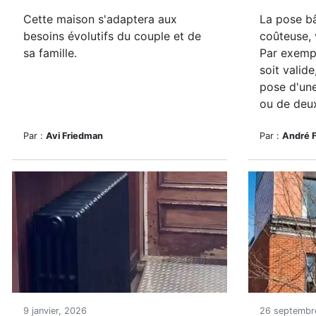
Cette maison
s'adaptera aux
La pose bâ
besoins évolutifs du couple et de
coûteuse, 
sa famille.
Par exempl
soit valide
pose d'un
ou de deux
Par :
Avi Friedman
Par :
André 
9 janvier, 2026
26 septembr