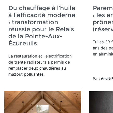
Du chauffage à l’huile
Pareme
à l’efficacité moderne
: les a
: transformation
prônen
réussie pour le Relais
(réser
de la Pointe-Aux-
Tuiles 3R
f
Écureuils
ans
des pa
en alumini
La restauration et l'électrification
de trente radiateurs a permis de
remplacer deux chaudières au
mazout polluantes.
Par :
André 