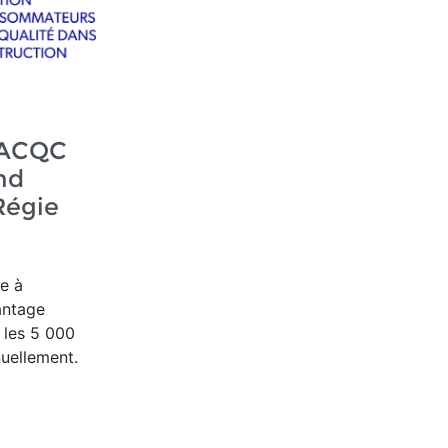
l'ACQC
nd
Régie
re à
antage
r les 5 000
nuellement.