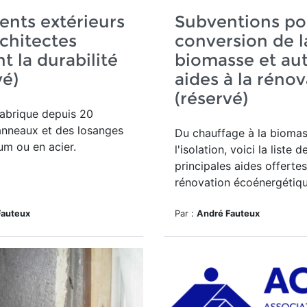
nts extérieurs
Subventions po
rchitectes
conversion de l
t la durabilité
biomasse et au
vé)
aides à la réno
(réservé)
abrique depuis
20
nneaux et des losanges
Du chauffage à la biomas
um ou en acier.
l'isolation, voici la liste d
principales aides offerte
rénovation écoénergétiqu
Fauteux
Par :
André Fauteux