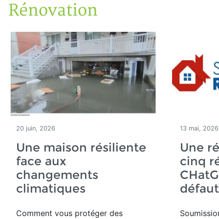
Rénovation
Accueil
Articles
Rénovation
20 juin, 2026
13 mai, 2026
Une maison résiliente
Une ré
face aux
cinq r
changements
CHatG
climatiques
défaut
Comment vous protéger des
Soumissio