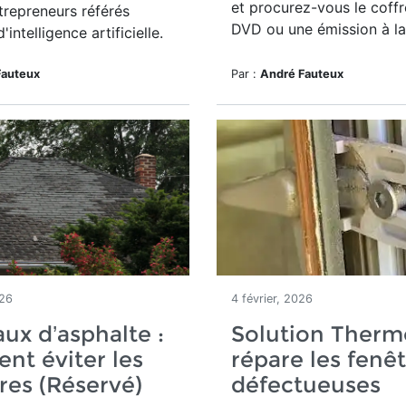
et procurez-vous le coffr
trepreneurs référés
DVD ou une émission à la
 d'intelligence artificielle.
Fauteux
Par :
André Fauteux
026
4 février, 2026
ux d’asphalte :
Solution Therm
t éviter les
répare les fenê
res (Réservé)
défectueuses