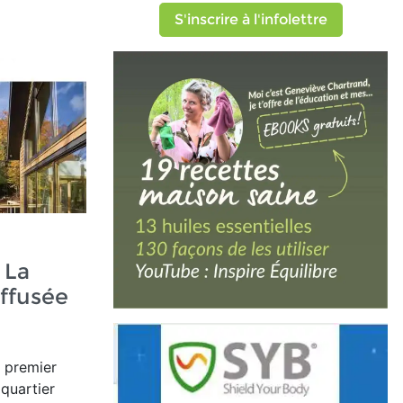
S'inscrire à l'infolettre
 La
ffusée
e premier
 quartier