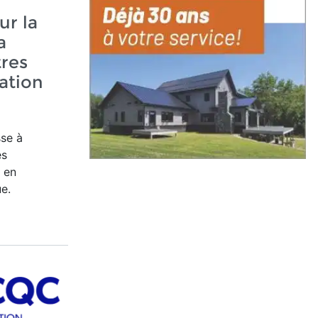
ur la
a
tres
vation
se à
es
s en
e.