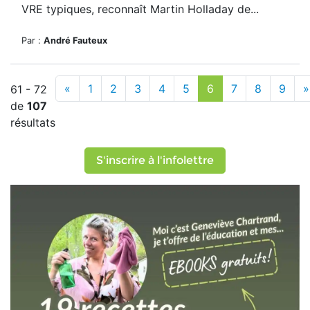
VRE typiques, reconnaît Martin Holladay de...
Par :
André Fauteux
«
1
2
3
4
5
6
7
8
9
»
61 - 72
de
107
résultats
S'inscrire à l'infolettre