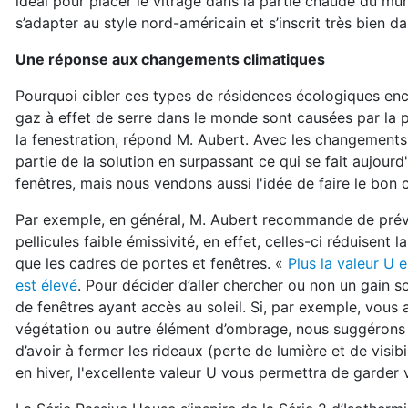
idéal pour placer le vitrage dans la partie chaude du mur
s’adapter au style nord-américain et s’inscrit très bien 
Une réponse aux changements climatiques
Pourquoi cibler ces types de résidences écologiques en
gaz à effet de serre dans le monde sont causées par la p
la fenestration, répond M. Aubert. Avec les changement
partie de la solution en surpassant ce qui se fait aujour
fenêtres, mais nous vendons aussi l'idée de faire le bon c
Par exemple, en général, M. Aubert recommande de préve
pellicules faible émissivité, en effet, celles-ci réduisent
que les cadres de portes et fenêtres. «
Plus la valeur U e
est élevé
. Pour décider d’aller chercher ou non un gain so
de fenêtres ayant accès au soleil. Si, par exemple, vous
végétation ou autre élément d’ombrage, nous suggérons d’
d’avoir à fermer les rideaux (perte de lumière et de visibi
en hiver, l'excellente valeur U vous permettra de garder 