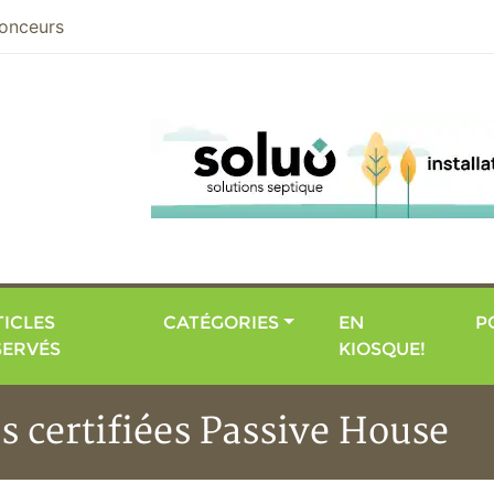
nier
onceurs
ICLES
CATÉGORIES
EN
P
SERVÉS
KIOSQUE!
s certifiées Passive House