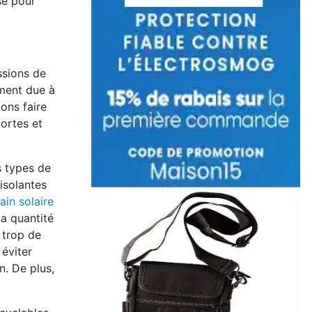
sé pour
ssions de
ement due à
ons faire
portes et
s types de
 isolantes
ain solaire
la quantité
 trop de
 éviter
n. De plus,