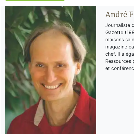
André F
Journaliste 
Gazette (198
maisons sain
magazine can
chef. Il a é
Ressources p
et conférenc