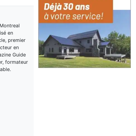
 Montreal
isé en
cle, premier
acteur en
gazine Guide
er, formateur
able.