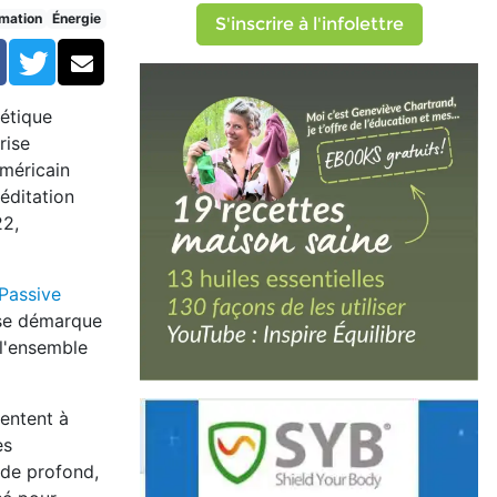
mation
Énergie
S'inscrire à l'infolettre
Facebook
Twitter
Courriel
gétique
rise
américain
éditation
22,
 Passive
 se démarque
 l'ensemble
sentent à
es
de profond,