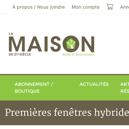
Aller au menu principal
Aller au contenu principal
Mon pa
À propos / Nous joindre
Mon compte
Ann
ABONNEMENT /
ACTUALITÉS
ART
BOUTIQUE
RÉ
Premières fenêtres hybride