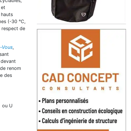
ecyclables,
 et
 hauts
mes (-30 °C,
u respect de
-Vous
,
sant
t devant
e de renom
de des
) ou U