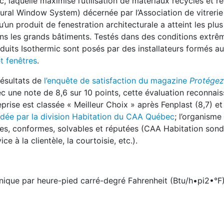
c, laquelle maximise l’utilisation de matériaux recyclés et r
tural Window System) décernée par l’Association de vitrerie
’un produit de fenestration architecturale a atteint les plus
ns les grands bâtiments. Testés dans des conditions extrê
roduits Isothermic sont posés par des installateurs formés a
t fenêtres
.
résultats de
l’enquête de satisfaction du magazine
Protégez
c une note de 8,6 sur 10 points, cette évaluation reconnais
eprise est classée « Meilleur Choix » après Fenplast (8,7) e
ée par la division Habitation du CAA Québec
; l’organism
ntes, conformes, solvables et réputées (CAA Habitation son
e à la clientèle, la courtoisie, etc.).
annique par heure-pied carré-degré Fahrenheit (Btu/h•pi2•°F