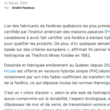
Premières fenêtres hybride
Accueil
12 février, 2025
Par :
André Fauteux
Articles
Énergie
Chauffage
L’un des fabricants de fenêtres québécois les plus primé
Premières fenêtres hybrides certifiées Passive House
certifiée par l’Institut américain des maisons passives (
Ph
canadienne à avoir fait certifier une fenêtre à battant hy
pour qualifier les produits. De plus, d'ici quelques semain
basée sur des critères européens », affirmait fin janvier 
l’entreprise de Thetford Mines fondée en 1982.
Dessinée et fabriquée entièrement au Québec depuis 202
House
est offerte en versions hybride simple (PVC/alum
notamment par son très faible coefficient de transfert t
de la fenêtre, ce qui dépasse toutes les normes thermiqu
C’est un « choix d’avenir », selon le site web de l’entrep
aucun compromis sur la durabilité, l'aspect écologique, 
d’épaisseur de mur et de verre, de transmission sonore 