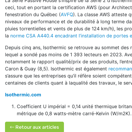
La Série Passive House s’inspire de la Série 2 d’Isothermi
ceci, tout en portant la certification AWS (pour Architec
fenestration du Québec (
AVFQ
). La classe AWS atteste qu
niveaux de performance et de durabilité à long terme da
pluies torrentielles et vents de plus de 124 km/h), les p
la
norme CSA A440.4 encadrant l’installation de portes e
Depuis cinq ans, Isothermic se retrouve au sommet des 
lequel a sondé pas moins de 1 393 lecteurs en 2023. Ave
notamment le rapport qualité/prix de ses produits, l’entr
Caron & Guay (8,5). Isothermic est également
recommand
s’assure que les entreprises qu’il réfère soient compéte
centaines de clients quant à laqualité des travaux, le servic
Isothermic.com
Coefficient U impérial = 0,14 unité thermique brit
métrique de 0,8 watts-mètre carré-Kelvin (W/m2K).
Retour aux articles