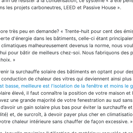
 afin de résister à la condensation, ce système « a été pen
dans les projets carboneutres, LEED et Passive House ».
core très peu en demande? « Trente-huit pour cent des émi
erte d'énergie dans les bâtiments, celle-ci étant principal
s climatiques malheureusement devenus la norme, nous voul
d'hui pour bâtir de meilleurs chez-soi. Nous fabriquons des 
hoix. »
nir la surchauffe solaire des bâtiments en optant pour de
 la conduction de chaleur des vitres qui deviennent ainsi plus
st basse, meilleure est l'isolation de la fenêtre et moins le g
laire élevé, il faut connaître la position de votre maison et 
 avez une grande majorité de votre fenestration au sud sans
avoir un gain solaire plus bas pour éviter la surchauffe et
lité) et, de surcroît, à devoir payer plus cher en climatisatio
votre chaleur intérieure sans chauffer de façon excessive. »