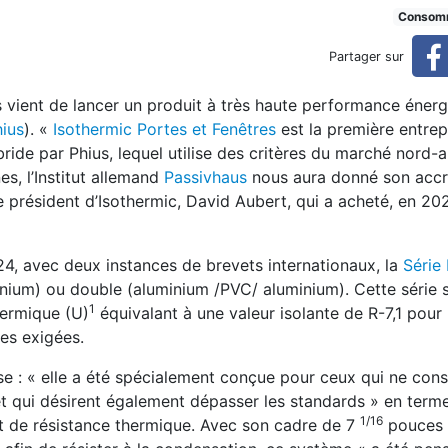
s certifiées Passive House
Consom
Partager sur
s vient de lancer un produit à très haute performance éner
ius
). «
Isothermic Portes et Fenêtres
est la première entrep
bride par Phius, lequel utilise des critères du marché nord-
es, l’Institut allemand
Passivhaus
nous aura donné son accr
le président d’Isothermic, David Aubert, qui a acheté, en 20
4, avec deux instances de brevets internationaux, la
Série
inium) ou double (aluminium /PVC/ aluminium). Cette série
1
hermique (U)
équivalant à une valeur isolante de R-7,1 pour
es exigées.
rise : « elle a été spécialement conçue pour ceux qui ne con
et qui désirent également dépasser les standards » en term
1/16
et de résistance thermique. Avec son cadre de 7
pouces 