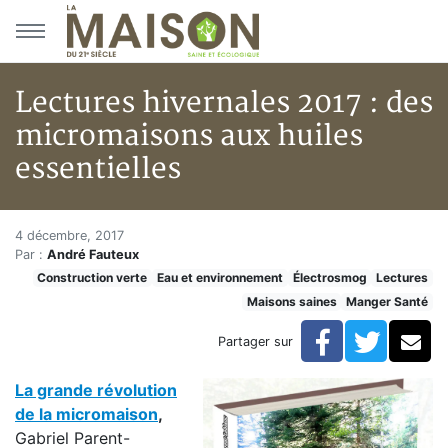
Aller au menu principal
Aller au contenu principal
Lectures hivernales 2017 : des
micromaisons aux huiles
essentielles
Lectures hivernales 2017 : des
Accueil
4 décembre, 2017
Par :
André Fauteux
Articles
Construction verte
Eau et environnement
Électrosmog
Lectures
Maisons saines
Maisons saines
Manger Santé
Hypersensibilités environnementales
Lectures hivernales 2017 : des micromaisons aux huile
Facebook
Twitte
Co
Partager sur
La grande révolution
de la micromaison
,
Gabriel Parent-