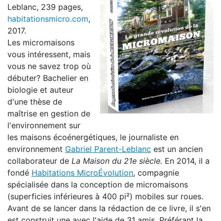
Leblanc, 239 pages,
habitationsmicro.com
,
2017.
Les micromaisons
vous intéressent, mais
vous ne savez trop où
débuter? Bachelier en
biologie et auteur
d'une thèse de
maîtrise en gestion de
l'environnement sur
les maisons écoénergétiques, le journaliste en
environnement
Gabriel Parent-Leblanc
est un ancien
collaborateur de
La Maison du 21e siècle.
En 2014, il a
fondé
Habitations MicroÉvolution
, compagnie
spécialisée dans la conception de micromaisons
(superficies inférieures à 400 pi²) mobiles sur roues.
Avant de se lancer dans la rédaction de ce livre, il s'en
est construit une avec l'aide de 31 amis. Préférant la