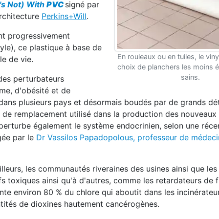
s Not) With
PVC
signé par
architecture
Perkins+Will
.
ent progressivement
yle), ce plastique à base de
En rouleaux ou en tuiles, le viny
le de vie.
choix de planchers les moins 
sains.
des perturbateurs
me, d'obésité et de
 dans plusieurs pays et désormais boudés par de grands dét
t de remplacement utilisé dans la production des nouveaux 
perturbe également le système endocrinien, selon une réce
gée par le
Dr Vassilos Papadopolous, professeur de médeci
ailleurs, les communautés riveraines des usines ainsi que les
 toxiques ainsi qu'à d'autres, comme les retardateurs de 
nte environ 80 % du chlore qui aboutit dans les incinérateu
tités de dioxines hautement cancérogènes.