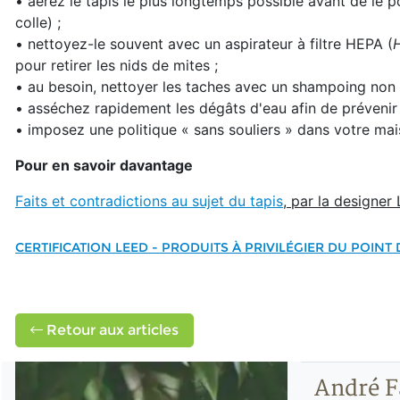
• aérez le tapis le plus longtemps possible avant de le p
colle) ;
• nettoyez-le souvent avec un aspirateur à filtre HEPA (
H
pour retirer les nids de mites ;
• au besoin, nettoyer les taches avec un shampoing non
• asséchez rapidement les dégâts d'eau afin de prévenir l
• imposez une politique « sans souliers » dans votre ma
Pour en savoir davantage
Faits et contradictions au sujet du tapis
, par la designe
CERTIFICATION LEED - PRODUITS À PRIVILÉGIER DU POINT
Retour aux articles
André F