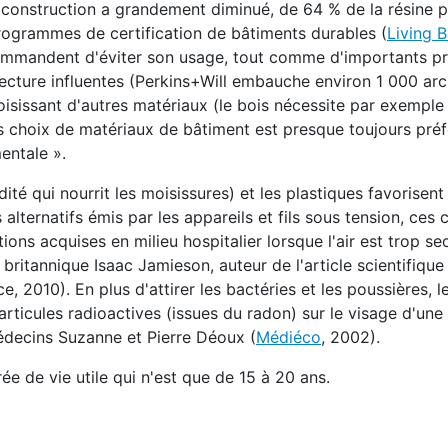
n construction a grandement diminué, de 64 % de la résine 
ogrammes de certification de bâtiments durables (
Living B
ommandent d'éviter son usage, tout comme d'importants pr
ecture influentes (Perkins+Will embauche environ 1 000 arc
isissant d'autres matériaux (le bois nécessite par exemple 
les choix de matériaux de bâtiment est presque toujours pré
entale ».
ité qui nourrit les moisissures) et les plastiques favorisent
alternatifs émis par les appareils et fils sous tension, ces 
ons acquises en milieu hospitalier lorsque l'air est trop s
 britannique Isaac Jamieson, auteur de l'article scientifiqu
e, 2010). En plus d'attirer les bactéries et les poussières, 
articules radioactives (issues du radon) sur le visage d'une
édecins Suzanne et Pierre Déoux (
Médiéco
, 2002).
e de vie utile qui n'est que de 15 à 20 ans.