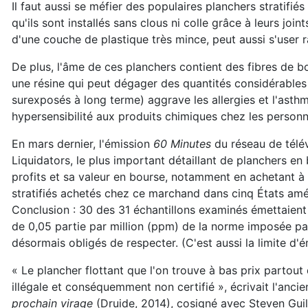
Il faut aussi se méfier des populaires planchers stratifié
qu'ils sont installés sans clous ni colle grâce à leurs joi
d'une couche de plastique très mince, peut aussi s'user 
De plus, l'âme de ces planchers contient des fibres de b
une résine qui peut dégager des quantités considérables
surexposés à long terme) aggrave les allergies et l'asthme
hypersensibilité aux produits chimiques chez les perso
En mars dernier, l'émission
60 Minutes
du réseau de télé
Liquidators, le plus important détaillant de planchers e
profits et sa valeur en bourse, notamment en achetant à t
stratifiés achetés chez ce marchand dans cinq États amér
Conclusion : 30 des 31 échantillons examinés émettaient 
de 0,05 partie par million (ppm) de la norme imposée pa
désormais obligés de respecter. (C'est aussi la limite d'
« Le plancher flottant que l'on trouve à bas prix partou
illégale et conséquemment non certifié », écrivait l'an
prochain virage
(Druide, 2014), cosigné avec Steven Guilbe