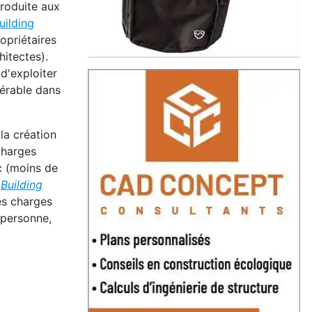
produite aux
uilding
opriétaires
hitectes).
d'exploiter
férable dans
 la création
charges
ec (moins de
e
Building
les charges
 personne,