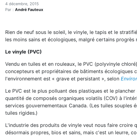
Les planchers les moins é
Accueil
4 décembre, 2015
Par :
André Fauteux
Articles
Consommation
Les planchers les moins écoresponsables
Rien de neuf sous le soleil, le vinyle, le tapis et le strati
les moins sains et écologiques, malgré certains progrès 
Le vinyle (PVC)
Vendu en tuiles et en rouleaux, le PVC (polyvinyle chloré
concepteurs et propriétaires de bâtiments écologiques c
l'environnement est « grave et persistant », selon
Enviro
Le PVC est le plus polluant des plastiques et le plancher
quantité de composés organiques volatils (COV) à l'intéri
services gouvernementaux Canada. (Les tuiles souples 
tuiles rigides.)
L'industrie des produits de vinyle veut nous faire croire 
désormais propres, bios et sains, mais c'est un leurre, con