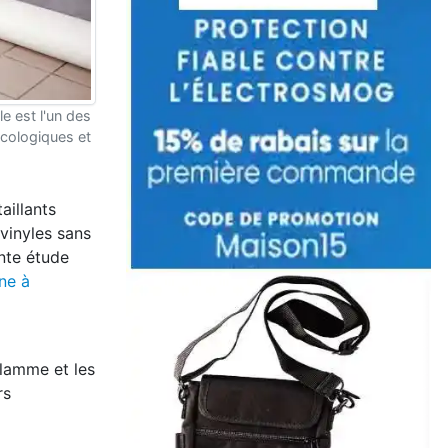
le est l'un des
écologiques et
aillants
vinyles sans
nte étude
ne à
flamme et les
rs