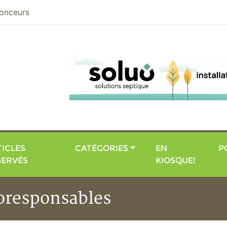
nier
onceurs
ICLES
CATÉGORIES
EN
P
SERVÉS
KIOSQUE!
coresponsables