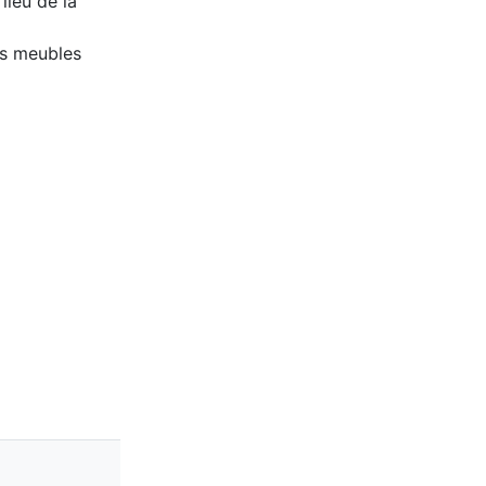
lieu de la
es meubles