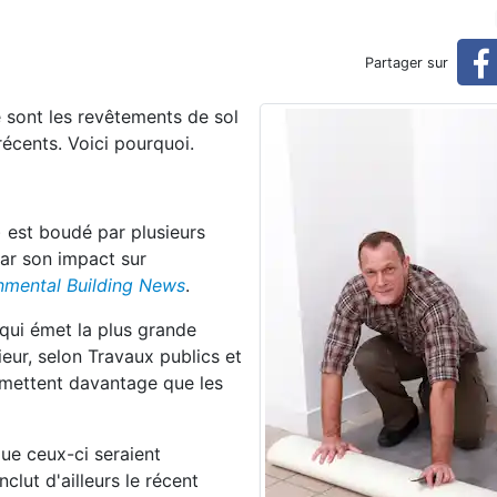
coresponsables
Partager sur
fié sont les revêtements de sol
récents. Voici pourquoi.
) est boudé par plusieurs
ar son impact sur
nmental Building News
.
 qui émet la plus grande
eur, selon Travaux publics et
émettent davantage que les
que ceux-ci seraient
clut d'ailleurs le récent