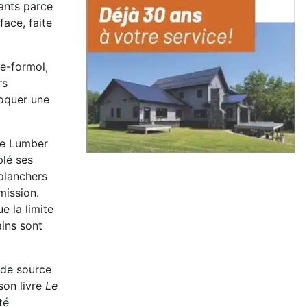
tants parce
face, faite
ée-formol,
rs
voquer une
de Lumber
plé ses
 planchers
mission.
e la limite
ains sont
 de source
son livre
Le
té