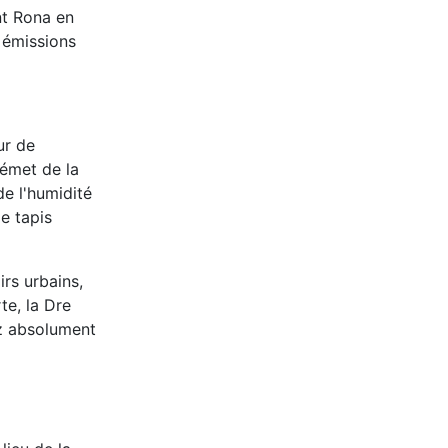
nt Rona en
s émissions
ur de
 émet de la
de l'humidité
e tapis
rs urbains,
te, la Dre
ez absolument