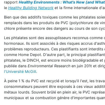
rapport
Healthy Environments :
What's New (and What'
le
Healthy Building Network
et la firme internationale d'
Bien que des additifs toxiques comme les phtalates soi
remplacés dans les produits de PVC (polychlorure de vin
chlore présente encore des dangers au cours de son cyc
Les phtalates sont des assouplisseurs reconnus comme 
hormonaux. Ils sont associés à des risques accrus d'asth
problèmes reproducteurs. Ces plastifiants sont interdits
comme Home Depot. D'autre part, le principal plastifian
phtalates, le DINCH, est encore moins biodégradable et 
publiée dans
Environmental Research
en juin 201t et diri
l'Université McGill
.
À peine 1 % du PVC est recyclé et lorsqu'il l'est, les trav
consommateurs peuvent être exposés à ces vieux additifs
métaux lourds. Souvent brûlé en plein air, le PVC représe
municipaux et sa combustion génère d'importantes quan