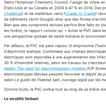
Selon l'American Chemistry Council, l'usage de vinyle e
États-Unis et au Canada en 2004 à 47 % en 2014. Des pr
Challenge
) et de matériaux verts (
Cradle to Cradle
) rec
de bâtiments (dont Google) ainsi que des firmes d'archit
Bien que des compromis doivent parfois être faits en cho
les forêts), le rapport conclut qu' « éviter le PVC dans 
une perspective globale de santé humaine et environnem
Par ailleurs, le PVC est pare-vapeur (il emprisonne l'humid
d'électricité statique. Combinées aux champs électriques 
électriques sont associées à une augmentation des infecti
30 % d'humidité relative), selon les travaux du chercheur
health: The need for electromagnetic hygiene
(IOP Scienc
électrostatiques élevées peuvent favoriser le dépôt de p
selon
Le guide de l'habitat sain
, ouvrage signé par les m
Somme toute, le PVC pollue tout au long de sa brève duré
Le stratifié flottant