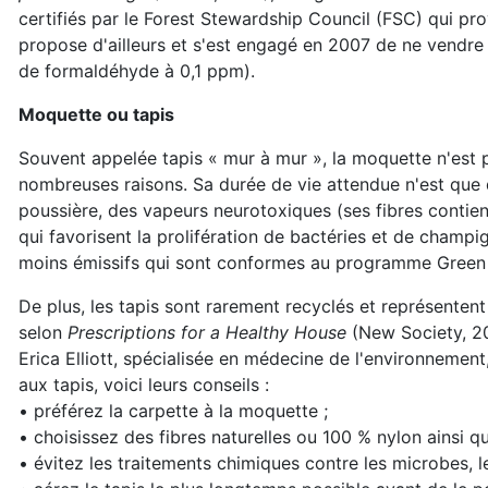
certifiés par le Forest Stewardship Council (FSC) qui pr
propose d'ailleurs et s'est engagé en 2007 de ne vendre 
de formaldéhyde à 0,1 ppm).
Moquette ou tapis
Souvent appelée tapis « mur à mur », la moquette n'est 
nombreuses raisons. Sa durée de vie attendue n'est que de 
poussière, des vapeurs neurotoxiques (ses fibres contien
qui favorisent la prolifération de bactéries et de champ
moins émissifs qui sont conformes au programme Green L
De plus, les tapis sont rarement recyclés et représenten
selon
Prescriptions for a Healthy House
(New Society, 20
Erica Elliott, spécialisée en médecine de l'environnemen
aux tapis, voici leurs conseils :
• préférez la carpette à la moquette ;
• choisissez des fibres naturelles ou 100 % nylon ainsi q
• évitez les traitements chimiques contre les microbes, le