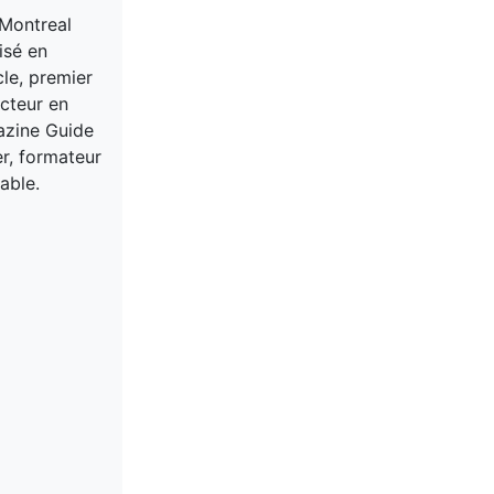
 Montreal
isé en
cle, premier
acteur en
gazine Guide
er, formateur
able.