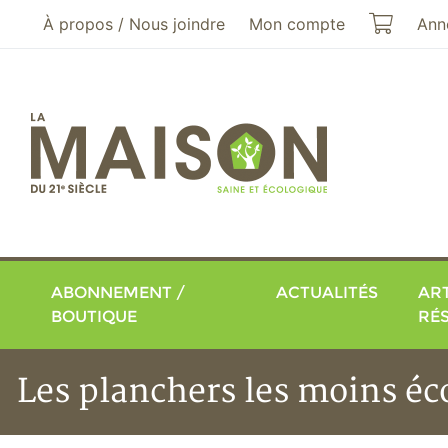
Aller au menu principal
Aller au contenu principal
Mon pa
À propos / Nous joindre
Mon compte
Ann
ABONNEMENT /
ACTUALITÉS
ART
BOUTIQUE
RÉ
Les planchers les moins é