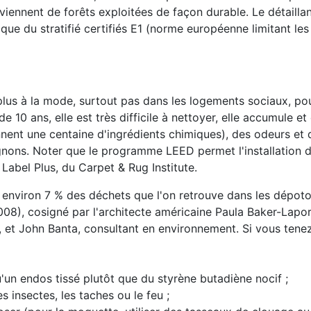
oviennent de forêts exploitées de façon durable. Le détailla
que du stratifié certifiés E1 (norme européenne limitant le
plus à la mode, surtout pas dans les logements sociaux, po
10 ans, elle est très difficile à nettoyer, elle accumule et
nent une centaine d'ingrédients chimiques), des odeurs et 
ignons. Noter que le programme LEED permet l'installation d
abel Plus, du Carpet & Rug Institute.
t environ 7 % des déchets que l'on retrouve dans les dépotoi
08), cosigné par l'architecte américaine Paula Baker-Lapor
t, et John Banta, consultant en environnement. Si vous ten
u'un endos tissé plutôt que du styrène butadiène nocif ;
s insectes, les taches ou le feu ;