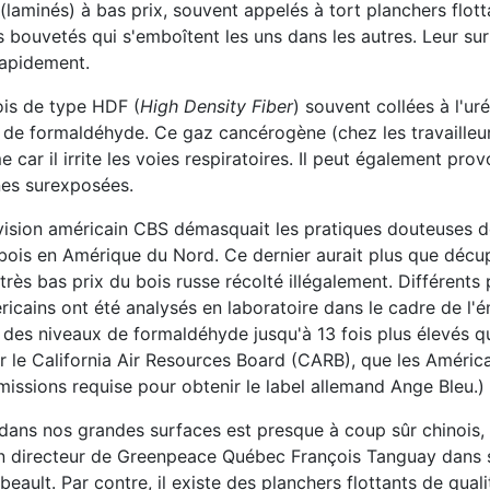
s (laminés) à bas prix, souvent appelés à tort planchers flot
nts bouvetés qui s'emboîtent les uns dans les autres. Leur sur
rapidement.
ois de type HDF (
High Density Fiber
) souvent collées à l'ur
 de formaldéhyde. Ce gaz cancérogène (chez les travailleu
 car il irrite les voies respiratoires. Il peut également pro
nnes surexposées.
vision américain CBS démasquait les pratiques douteuses 
n bois en Amérique du Nord. Ce dernier aurait plus que décu
rès bas prix du bois russe récolté illégalement. Différents
icains ont été analysés en laboratoire dans le cadre de l'é
des niveaux de formaldéhyde jusqu'à 13 fois plus élevés qu
r le California Air Resources Board (CARB), que les Améric
émissions requise pour obtenir le label allemand Ange Bleu.)
t dans nos grandes surfaces est presque à coup sûr chinois,
cien directeur de Greenpeace Québec François Tanguay dans 
ault. Par contre, il existe des planchers flottants de quali