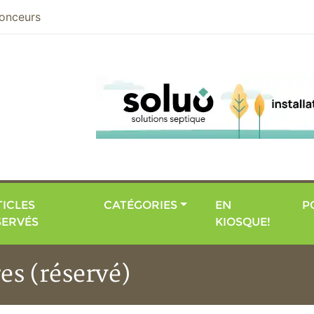
nier
onceurs
ICLES
CATÉGORIES
EN
P
SERVÉS
KIOSQUE!
es (réservé)