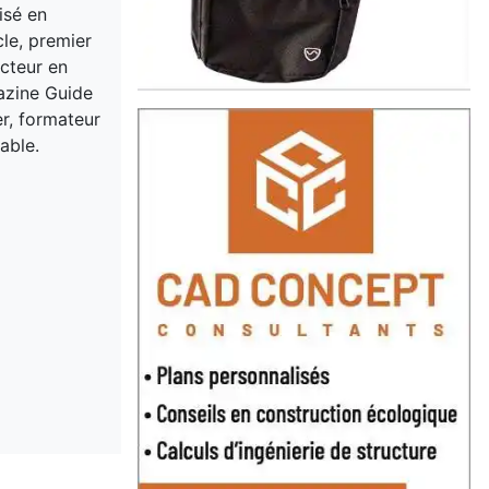
isé en
cle, premier
acteur en
gazine Guide
er, formateur
able.