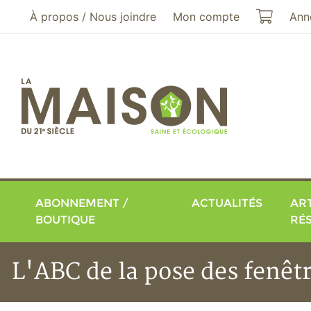
Aller au menu principal
Aller au contenu principal
Mon pa
À propos / Nous joindre
Mon compte
Ann
ABONNEMENT /
ACTUALITÉS
ART
BOUTIQUE
RÉ
L'ABC de la pose des fenêtr