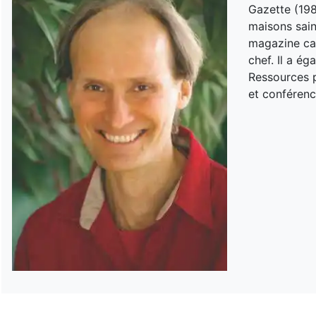
Gazette (198
maisons sain
magazine can
chef. Il a é
Ressources p
et conférenc