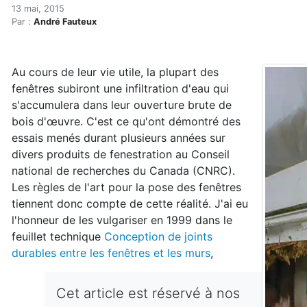
L'ABC de la pose des fenêtr
Accueil
13 mai, 2015
Par :
André Fauteux
Articles
Construction verte
Enveloppe du bâtiment
Au cours de leur vie utile, la plupart des
L'ABC de la pose des fenêtres (réservé)
fenêtres subiront une infiltration d'eau qui
s'accumulera dans leur ouverture brute de
bois d'œuvre. C'est ce qu'ont démontré des
essais menés durant plusieurs années sur
divers produits de fenestration au Conseil
national de recherches du Canada (CNRC).
Les règles de l'art pour la pose des fenêtres
tiennent donc compte de cette réalité. J'ai eu
l'honneur de les vulgariser en 1999 dans le
feuillet technique
Conception de joints
durables entre les fenêtres et les murs
,
Cet article est réservé à nos