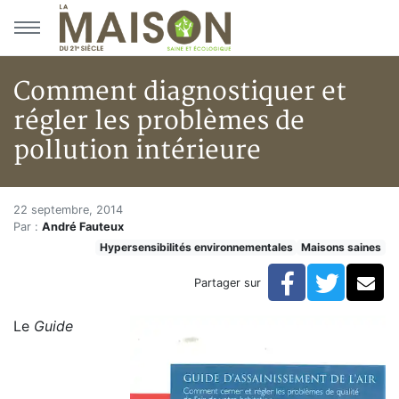
Aller au menu principal
Aller au contenu principal
Comment diagnostiquer et
régler les problèmes de
pollution intérieure
Comment diagnostiquer et régle
Accueil
22 septembre, 2014
Par :
André Fauteux
Articles
Hypersensibilités environnementales
Maisons saines
Maisons saines
Hypersensibilités environnementales
Facebook
Twitte
Co
Partager sur
Comment diagnostiquer et régler les problèmes de pol
Le
Guide