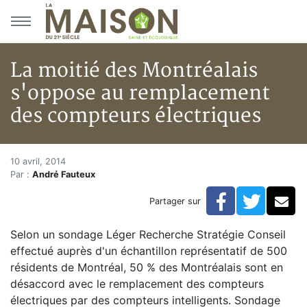
Aller au menu principal
Aller au contenu principal
La moitié des Montréalais
s'oppose au remplacement
des compteurs électriques
La moitié des Montréalais s'o
Accueil
10 avril, 2014
Par :
André Fauteux
Articles
Bulletin la Maison saine
Facebook
Twitte
Co
Partager sur
La moitié des Montréalais s'oppose au remplacement
Selon un sondage Léger Recherche Stratégie Conseil
effectué auprès d'un échantillon représentatif de 500
résidents de Montréal, 50 % des Montréalais sont en
désaccord avec le remplacement des compteurs
électriques par des compteurs intelligents. Sondage