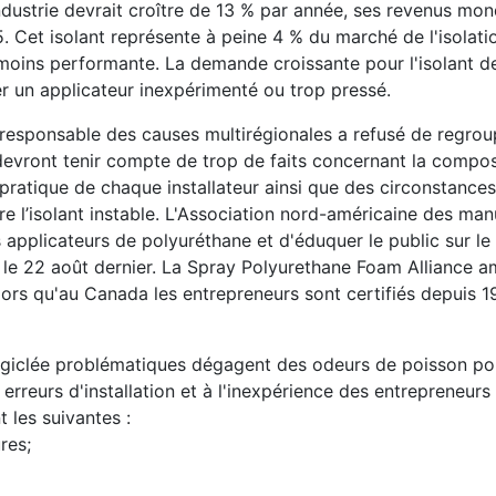
ndustrie devrait croître de 13 % par année, ses revenus mo
5. Cet isolant représente à peine 4 % du marché de l'isolati
moins performante. La demande croissante pour l'isolant d
r un applicateur inexpérimenté ou trop pressé.
n responsable des causes multirégionales a refusé de regroup
devront tenir compte de trop de faits concernant la compos
 pratique de chaque installateur ainsi que des circonstance
dre l’isolant instable. L'Association nord-américaine des man
s applicateurs de polyuréthane et d'éduquer le public sur le
le 22 août dernier. La Spray Polyurethane Foam Alliance a
lors qu'au Canada les entrepreneurs sont certifiés depuis 
e giclée problématiques dégagent des odeurs de poisson pou
rreurs d'installation et à l'inexpérience des entrepreneurs 
t les suivantes :
res;