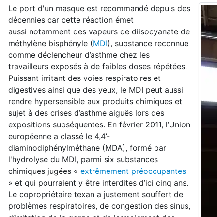
Le port d'un masque est recommandé depuis des
décennies car cette réaction émet
aussi notamment des vapeurs de diisocyanate de
méthylène bisphényle (
MDI
), substance reconnue
comme déclencheur d’asthme chez les
travailleurs exposés à de faibles doses répétées.
Puissant irritant des voies respiratoires et
digestives ainsi que des yeux, le MDI peut aussi
rendre hypersensible aux produits chimiques et
sujet à des crises d’asthme aiguës lors des
expositions subséquentes. En février 2011, l’Union
européenne a classé le 4,4’-
diaminodiphénylméthane (MDA), formé par
l'hydrolyse du MDI, parmi six substances
chimiques jugées «
extrêmement préoccupantes
» et qui pourraient y être interdites d’ici cinq ans.
Le copropriétaire texan a justement souffert de
problèmes respiratoires, de congestion des sinus,