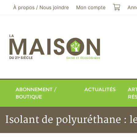
Aller au menu principal
Aller au contenu principal
Mon pa
À propos / Nous joindre
Mon compte
Ann
ABONNEMENT /
ACTUALITÉS
ART
BOUTIQUE
RÉ
Isolant de polyuréthane : l