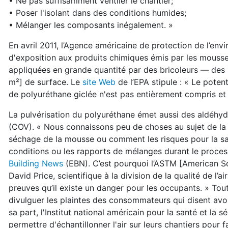
• Ne pas suffisamment ventiler le chantier;
• Poser l'isolant dans des conditions humides;
• Mélanger les composants inégalement. »
En avril 2011, l’Agence américaine de protection de l’env
d'exposition aux produits chimiques émis par les mousse
appliquées en grande quantité par des bricoleurs — des 
m²] de surface. Le
site Web
de l’EPA stipule : « Le pote
de polyuréthane giclée n'est pas entièrement compris et
La pulvérisation du polyuréthane émet aussi des aldéhyd
(COV). « Nous connaissons peu de choses au sujet de la 
séchage de la mousse ou comment les risques pour la san
conditions ou les rapports de mélanges durant le process
Building News
(EBN). C’est pourquoi l’ASTM [American So
David Price, scientifique à la division de la qualité de l’ai
preuves qu’il existe un danger pour les occupants. » Tou
divulguer les plaintes des consommateurs qui disent avoi
sa part, l'Institut national américain pour la santé et la 
permettre d'échantillonner l'air sur leurs chantiers pour 