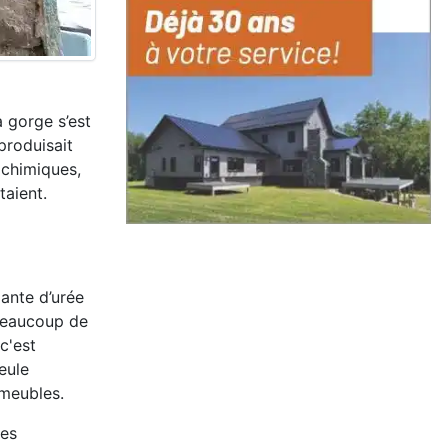
a gorge s’est
produisait
 chimiques,
taient.
ante d’urée
 beaucoup de
c'est
eule
immeubles.
les