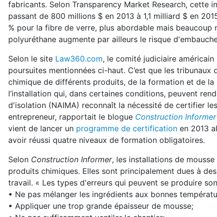
fabricants. Selon Transparency Market Research, cette i
passant de 800 millions $ en 2013 à 1,1 milliard $ en 201
% pour la fibre de verre, plus abordable mais beaucoup 
polyuréthane augmente par ailleurs le risque d'embauche
Selon le site
Law360.com
, le comité judiciaire américai
poursuites mentionnées ci-haut. C’est que les tribunaux 
chimique de différents produits, de la formation et de la
l’installation qui, dans certaines conditions, peuvent ren
d'isolation (NAIMA) reconnaît la nécessité de certifier le
entrepreneur, rapportait le blogue
Construction Informer
vient de lancer un
programme de certification
en 2013 a
avoir réussi quatre niveaux de formation obligatoires.
Selon
Construction Informer
, les installations de mouss
produits chimiques. Elles sont principalement dues à des e
travail. « Les types d'erreurs qui peuvent se produire son
• Ne pas mélanger les ingrédients aux bonnes températu
• Appliquer une trop grande épaisseur de mousse;