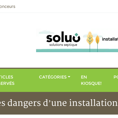
nier
onceurs
ICLES
CATÉGORIES
EN
P
SERVÉS
KIOSQUE!
es dangers d’une installation