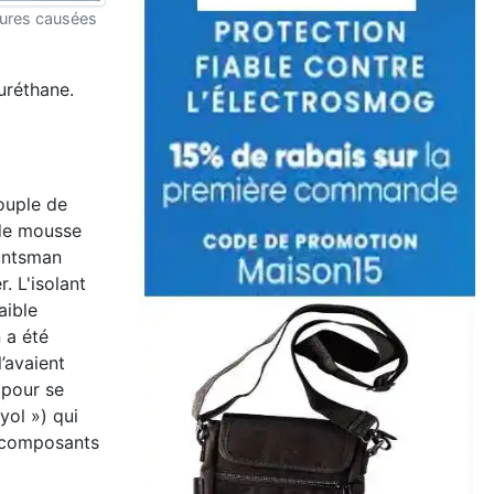
sures causées
uréthane.
couple de
 de mousse
Huntsman
. L'isolant
aible
 a été
l’avaient
 pour se
yol ») qui
x composants