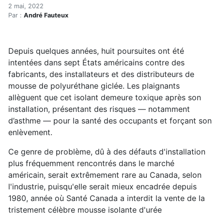
Isolant de polyuréthane : l
Accueil
2 mai, 2022
Par :
André Fauteux
Articles
Construction verte
Enveloppe du bâtiment
Depuis quelques années, huit poursuites ont été
Isolant de polyuréthane : les dangers d’une installatio
intentées dans sept États américains contre des
fabricants, des installateurs et des distributeurs de
mousse de polyuréthane giclée. Les plaignants
allèguent que cet isolant demeure toxique après son
installation, présentant des risques — notamment
d’asthme — pour la santé des occupants et forçant son
enlèvement.
Ce genre de problème, dû à des défauts d'installation
plus fréquemment rencontrés dans le marché
américain, serait extrêmement rare au Canada, selon
l'industrie, puisqu'elle serait mieux encadrée depuis
1980, année où Santé Canada a interdit la vente de la
tristement célèbre mousse isolante d'urée