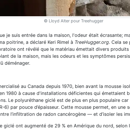
© Lloyd Alter pour Treehugger
ue je suis entrée dans la maison, l'odeur était écrasante; m
ma poitrine, a déclaré Keri Rimel à
TreeHugger.org
. Cela se 
boratoire ont révélé que le matériau émettait divers produits
olant de la maison, mais les odeurs et les symptômes persis
 dû déménager.
ercialisé au Canada depuis 1970, bien avant la mousse isol
en 1980 à cause d'installations déficientes qui émettaient
s. Le polyuréthane giclé est de plus en plus populaire car 
e (R-6) par pouce d’épaisseur. Cette mousse permet, en une s
tre l’infiltration de radon cancérogène — et d’isoler les 
e giclé ont augmenté de 29 % en Amérique du nord, selon 