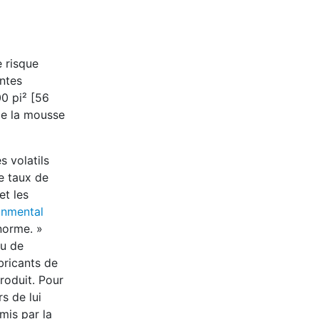
e risque
ntes
0 pi² [56
de la mousse
 volatils
e taux de
et les
onmental
norme. »
vu de
bricants de
roduit. Pour
s de lui
mis par la