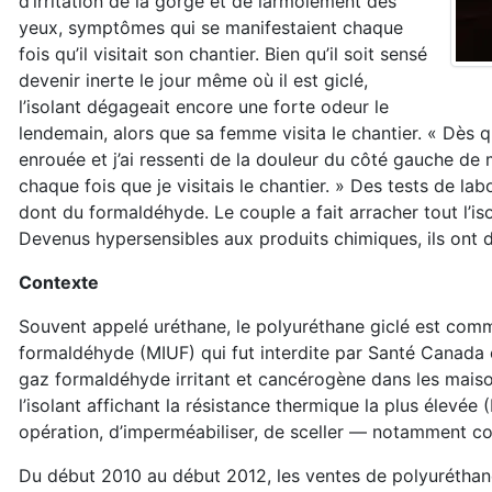
d’irritation de la gorge et de larmoiement des
yeux, symptômes qui se manifestaient chaque
fois qu’il visitait son chantier. Bien qu’il soit sensé
devenir inerte le jour même où il est giclé,
l’isolant dégageait encore une forte odeur le
lendemain, alors que sa femme visita le chantier. « Dès q
enrouée et j’ai ressenti de la douleur du côté gauche de 
chaque fois que je visitais le chantier. » Des tests de la
dont du formaldéhyde. Le couple a fait arracher tout l’is
Devenus hypersensibles aux produits chimiques, ils ont
Contexte
Souvent appelé uréthane, le polyuréthane giclé est comm
formaldéhyde (MIUF) qui fut interdite par Santé Canada 
gaz formaldéhyde irritant et cancérogène dans les maison
l’isolant affichant la résistance thermique la plus élevé
opération, d’imperméabiliser, de sceller — notamment con
Du début 2010 au début 2012, les ventes de polyuréthan