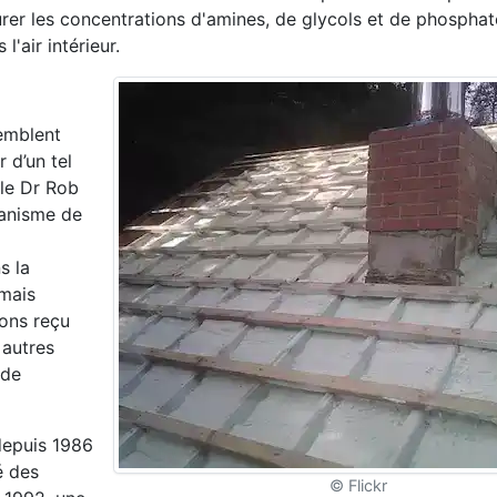
er les concentrations d'amines, de glycols et de phosphat
'air intérieur.
emblent
 d’un tel
le Dr Rob
ganisme de
s la
amais
vons reçu
autres
 de
depuis 1986
é des
© Flickr