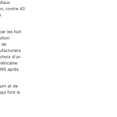
ndiaux
on, contre 43
e
er les huit
ition
s de
ufacturiers
 choix d'un
méricaine
1995 après
rri et de
qui font le