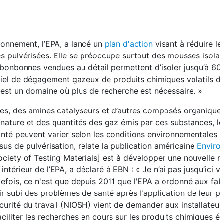
ironnement, l’EPA, a lancé un
plan d'action
visant à réduire l
s pulvérisées. Elle se préoccupe surtout des mousses isola
bonbonnes vendues au détail permettent d’isoler jusqu’à 60
ntiel de dégagement gazeux de produits chimiques volatils 
 est un domaine où plus de recherche est nécessaire. »
es, des amines catalyseurs et d’autres composés organiques
nature et des quantités des gaz émis par ces substances, l
té peuvent varier selon les conditions environnementales 
us de pulvérisation, relate la publication américaine
Envir
ciety of Testing Materials] est à développer une nouvelle 
r intérieur de l’EPA, a déclaré à EBN : « Je n’ai pas jusqu’ici 
tefois, ce n'est que depuis 2011 que l'EPA a ordonné aux fa
r subi des problèmes de santé après l'application de leur p
sécurité du travail (NIOSH) vient de demander aux installateur
faciliter les recherches en cours sur les produits chimiques é