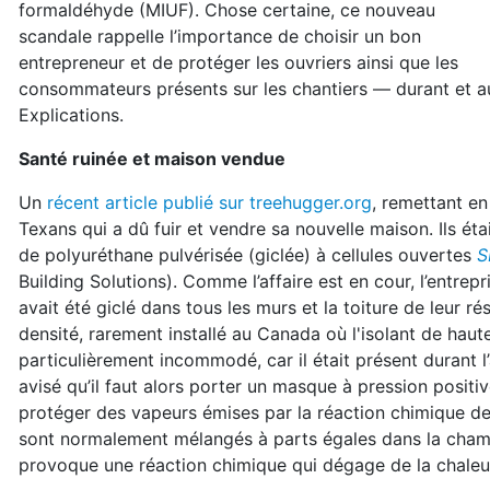
formaldéhyde (MIUF). Chose certaine, ce nouveau
scandale rappelle l’importance de choisir un bon
entrepreneur et de protéger les ouvriers ainsi que les
consommateurs présents sur les chantiers — durant et au
Explications.
Santé ruinée et maison vendue
Un
récent article publié sur treehugger.org
, remettant en
Texans qui a dû fuir et vendre sa nouvelle maison. Ils é
de polyuréthane pulvérisée (giclée) à cellules ouvertes
S
Building Solutions). Comme l’affaire est en cour, l’entrep
avait été giclé dans tous les murs et la toiture de leur rés
densité, rarement installé au Canada où l'isolant de haut
particulièrement incommodé, car il était présent durant l’a
avisé qu’il faut alors porter un masque à pression posit
protéger des vapeurs émises par la réaction chimique des
sont normalement mélangés à parts égales dans la cham
provoque une réaction chimique qui dégage de la chaleur