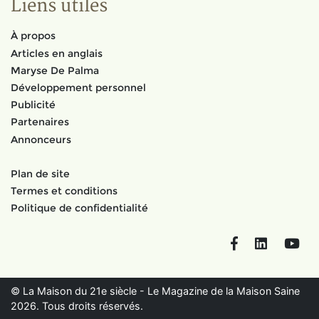
Liens utiles
À propos
Articles en anglais
Maryse De Palma
Développement personnel
Publicité
Partenaires
Annonceurs
Plan de site
Termes et conditions
Politique de confidentialité
Facebook
LinkedIn
You
© La Maison du 21e siècle - Le Magazine de la Maison Saine
2026. Tous droits réservés.