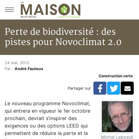
Aller au menu principal
Aller au contenu principal
Perte de biodiversité : des
pistes pour Novoclimat 2.0
Perte de biodiversité : des pis
Accueil
24 mai, 2013
Par :
André Fauteux
Articles
Construction verte
Construction verte
Enveloppe du bâtiment
Facebook
Twitte
Co
Partager sur
Perte de biodiversité : des pistes pour Novoclimat 2.
Le nouveau programme Novoclimat,
qui entrera en vigueur le 1er octobre
prochain, devrait s’inspirer des
exigences ou des options LEED qui
permettent de réduire la perte et la
Michel Leboeuf,