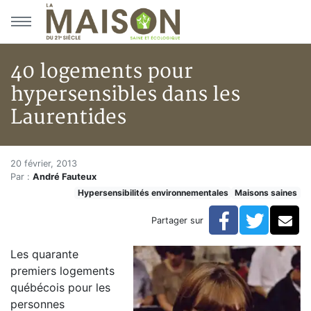
Aller au menu principal
Aller au contenu principal
40 logements pour
hypersensibles dans les
Laurentides
40 logements pour hypersensib
Accueil
20 février, 2013
Par :
André Fauteux
Articles
Hypersensibilités environnementales
Maisons saines
Maisons saines
Hypersensibilités environnementales
Facebook
Twitte
Co
Partager sur
40 logements pour hypersensibles dans les Laurentid
Les quarante
premiers logements
québécois pour les
personnes